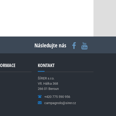
Následujte nás
NFORMACE
KONTAKT
ŠÍRER s.r.o.
Vít. Hálka 368
266 01 Beroun
+420 775 590 956
campagnolo@sirer.cz