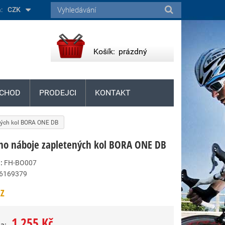
:
CZK
Košík:
prázdný
CHOD
PRODEJCI
KONTAKT
ných kol BORA ONE DB
ho náboje zapletených kol BORA ONE DB
:
FH-BO007
6169379
Z
1 255 Kč