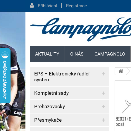
|
Přihlášení
Registrace
AKTUALITY
O NÁS
CAMPAGNOLO
EPS – Elektronický řadící
systém
Kompletní sady
Přehazovačky
Přesmykače