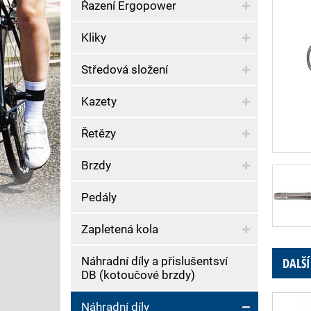
Řazení Ergopower
Kliky
Středová složení
Kazety
Řetězy
Brzdy
Pedály
Zapletená kola
Náhradní díly a přislušentsví
DALŠÍ
DB (kotoučové brzdy)
Náhradní díly