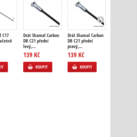
l C17
Drát Shamal Carbon
Drát Shamal Carbon
Drát Shamal 
 včetně
DB C21 přední
DB C21 přední
DB C21 zadní l
levý,...
pravý,...
139 Kč
139 Kč
139 Kč
KOUPIT
IT
KOUPIT
KOUPIT