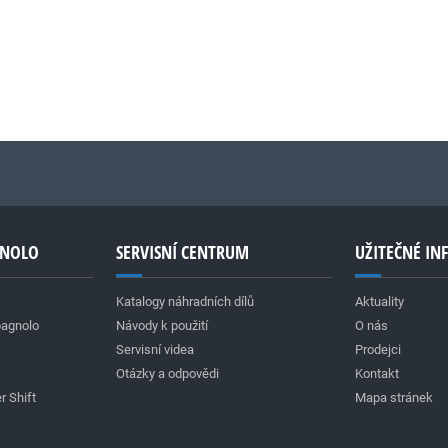
GNOLO
SERVISNÍ CENTRUM
UŽITEČNÉ I
Katalogy náhradních dílů
Aktuality
pagnolo
Návody k použití
O nás
Servisní videa
Prodejci
Otázky a odpovědi
Kontakt
r Shift
Mapa stránek