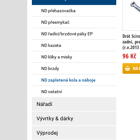
ND přehazovačka
ND přesmykač
ND řadící/brzdové páky EP
Drát Scir
zadní, pr
ND kazeta
(r.v.2013 
96 Kč
ND kliky a misky
NA 
ND brzdy
ND zapletená kola a náboje
ND ostatní
Nářadí
Vývrtky & dárky
Výprodej