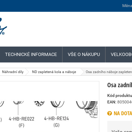
Měna
TECHNICKÉ INFORMACE
VŠE O NÁKUPU
VELKOOB
Náhradní díly
ND zapletená kola a náboje
Osa zadního náboje zaplete
Osa zadní
Kód produktu
EAN:
805004
NA DOTA