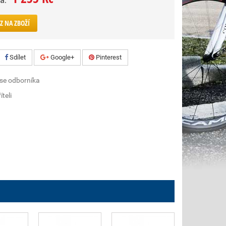
a:
Z NA ZBOŽÍ
Sdílet
Google+
Pinterest
 se odborníka
íteli