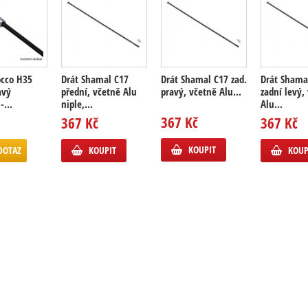
occo H35
Drát Shamal C17
Drát Shamal C17 zad.
Drát Shama
avý
přední, včetně Alu
pravý, včetně Alu...
zadní levý,
-...
niple,...
Alu...
367 Kč
367 Kč
367 Kč
KOUPIT
DOTAZ
KOUPIT
KOUP