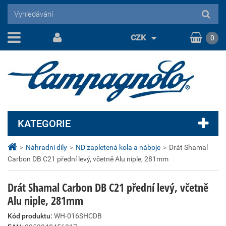
CZK
0
KATEGORIE
>
Náhradní díly
>
ND zapletená kola a náboje
>
Drát Shamal
Carbon DB C21 přední levý, včetně Alu niple, 281mm
Drát Shamal Carbon DB C21 přední levý, včetně
Alu niple, 281mm
Kód produktu:
WH-016SHCDB