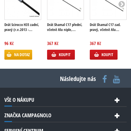
Drát Scirocco H35 zadní,
Drát Shamal C17 přední,
Drát Shamal C17 zad.
pravý (r.v.2013 -...
včetně Alu niple,...
pravý, včetně Alu...
96 Kč
367 Kč
367 Kč
NA DOTAZ
KOUPIT
KOUPIT
Následujte nás
VŠE O NÁKUPU
ZNAČKA CAMPAGNOLO
SERVISNÍ CENTRUM