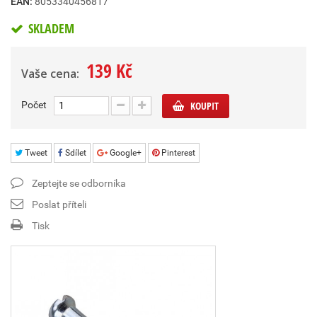
EAN:
8053340456817
SKLADEM
139 Kč
Vaše cena:
Počet
KOUPIT
Tweet
Sdílet
Google+
Pinterest
Zeptejte se odborníka
Poslat příteli
Tisk