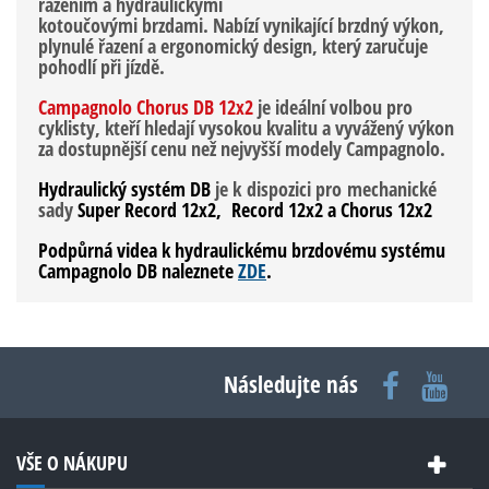
řazením a hydraulickými
kotoučovými brzdami. Nabízí vynikající brzdný výkon,
plynulé řazení a ergonomický design, který zaručuje
pohodlí při jízdě.
Campagnolo Chorus DB 12x2
je ideální volbou pro
cyklisty, kteří hledají vysokou kvalitu a vyvážený výkon
za dostupnější cenu než nejvyšší modely Campagnolo.
Hydraulický systém
DB
je k dispozici pro mechanické
sady
Super Record 12x2,
Record 12x2 a Chorus 12x2
Podpůrná videa k hydraulickému brzdovému systému
Campagnolo DB naleznete
ZDE
.
Následujte nás
VŠE O NÁKUPU