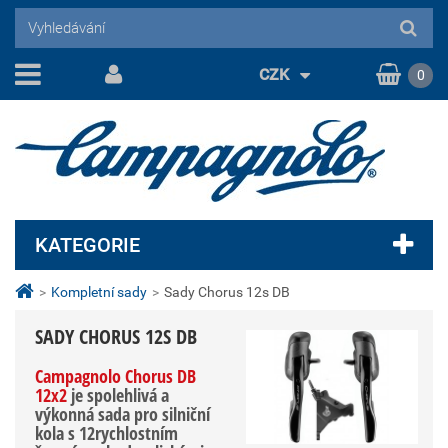
CZK
0
KATEGORIE
>
Kompletní sady
>
Sady Chorus 12s DB
SADY CHORUS 12S DB
Campagnolo Chorus DB
12x2
je spolehlivá a
výkonná sada pro silniční
kola s 12rychlostním