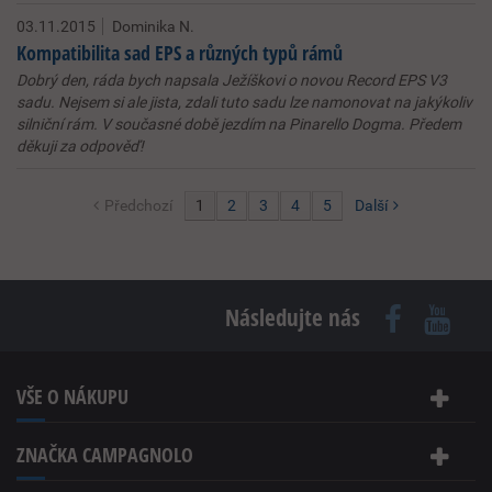
03.11.2015
Dominika N.
Kompatibilita sad EPS a různých typů rámů
Dobrý den, ráda bych napsala Ježíškovi o novou Record EPS V3
sadu. Nejsem si ale jista, zdali tuto sadu lze namonovat na jakýkoliv
silniční rám. V současné době jezdím na Pinarello Dogma. Předem
děkuji za odpověď!
Předchozí
1
2
3
4
5
Další
Následujte nás
VŠE O NÁKUPU
ZNAČKA CAMPAGNOLO