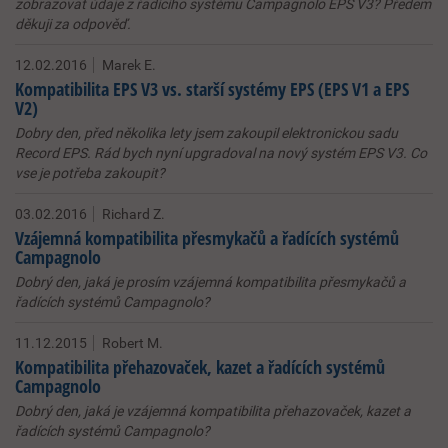
zobrazovat údaje z řadícího systému Campagnolo EPS V3? Předem
děkuji za odpověď.
12.02.2016
Marek E.
Kompatibilita EPS V3 vs. starší systémy EPS (EPS V1 a EPS
V2)
Dobry den, před několika lety jsem zakoupil elektronickou sadu
Record EPS. Rád bych nyní upgradoval na nový systém EPS V3. Co
vse je potřeba zakoupit?
03.02.2016
Richard Z.
Vzájemná kompatibilita přesmykačů a řadících systémů
Campagnolo
Dobrý den, jaká je prosím vzájemná kompatibilita přesmykačů a
řadících systémů Campagnolo?
11.12.2015
Robert M.
Kompatibilita přehazovaček, kazet a řadících systémů
Campagnolo
Dobrý den, jaká je vzájemná kompatibilita přehazovaček, kazet a
řadících systémů Campagnolo?