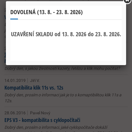
20.07.2020
Jarda S.
Volnoběžné tělo náboje Campagnolo N3W
Dobrý den, u některých zapletených kol Campagnolo uvádíte, že
jsou osazena volnoběžným segmentem typu N3W. S čím je tento
ořech kompatibilni?
26.07.2019
Zdeněk Stárek
Životnost komponentů převodového systému (kazeta,
řetěz, převodníky)
Dobrý den, s jakou životností kazety, řetězu a klik mohu počítat?
14.01.2019
Jiří V.
Kompatibilita klik 11s vs. 12s
Dobrý den, prosím o informaci jak je to s komaptibilitou klik 11s a
12s.
28.06.2016
Pavel Nový
EPS V3 - kompatibilita s cyklopočítači
Dobrý den, prosím o informaci, jaké cyklopočítače dokáží