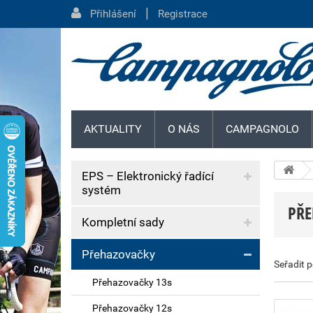
|
Přihlášení
Registrace
AKTUALITY
O NÁS
CAMPAGNOLO
EPS – Elektronický řadící
systém
PŘE
Kompletní sady
Přehazovačky
Seřadit 
Přehazovačky 13s
Přehazovačky 12s