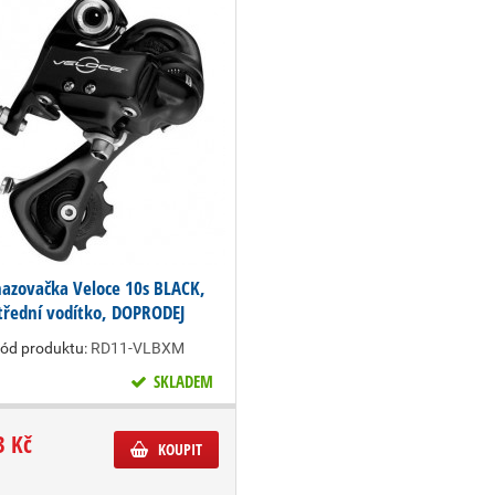
hazovačka Veloce 10s BLACK,
třední vodítko, DOPRODEJ
ód produktu:
RD11-VLBXM
SKLADEM
3 Kč
KOUPIT