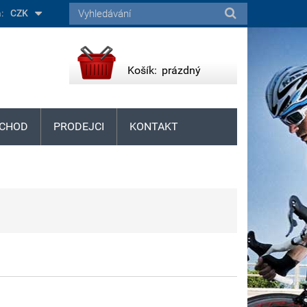
:
CZK
Košík:
prázdný
CHOD
PRODEJCI
KONTAKT