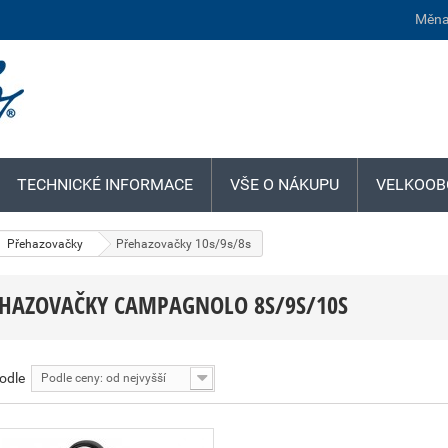
Měna
TECHNICKÉ INFORMACE
VŠE O NÁKUPU
VELKOOB
Přehazovačky
Přehazovačky 10s/9s/8s
HAZOVAČKY CAMPAGNOLO 8S/9S/10S
podle
Podle ceny: od nejvyšší