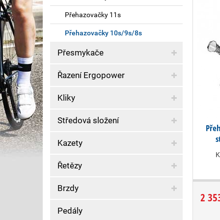
Přehazovačky 11s
Přehazovačky 10s/9s/8s
Přesmykače
Řazení Ergopower
Kliky
Středová složení
Pře
s
Kazety
K
Řetězy
Brzdy
2 35
Pedály