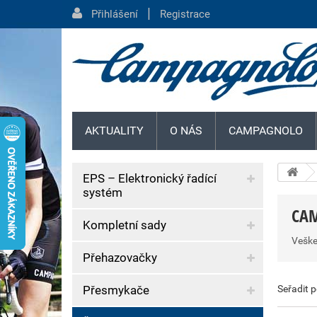
|
Přihlášení
Registrace
AKTUALITY
O NÁS
CAMPAGNOLO
EPS – Elektronický řadící
systém
CA
Kompletní sady
Veške
Přehazovačky
Přesmykače
Seřadit 