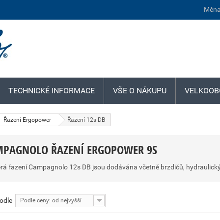
Měna
TECHNICKÉ INFORMACE
VŠE O NÁKUPU
VELKOOB
Řazení Ergopower
Řazení 12s DB
MPAGNOLO ŘAZENÍ ERGOPOWER 9S
rá řazení Campagnolo 12s DB jsou dodávána včetně brzdičů, hydraulickýc
podle
Podle ceny: od nejvyšší