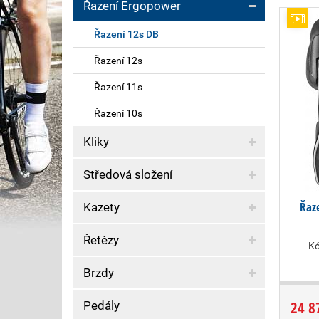
Řazení Ergopower
Řazení 12s DB
Řazení 12s
Řazení 11s
Řazení 10s
Kliky
Středová složení
Řaz
Kazety
Řetězy
Kó
Brzdy
24 8
Pedály