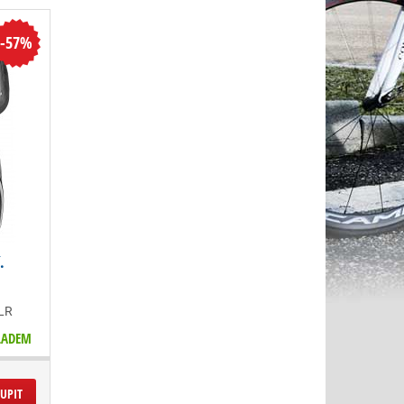
-57%
.
LR
LADEM
UPIT