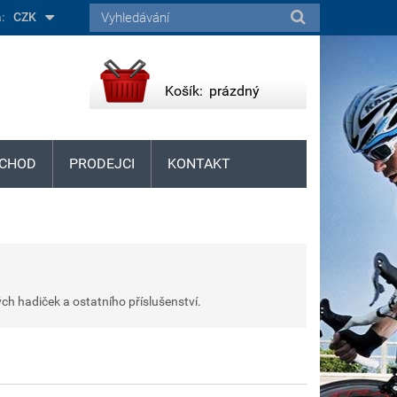
:
CZK
Košík:
prázdný
CHOD
PRODEJCI
KONTAKT
h hadiček a ostatního příslušenství.