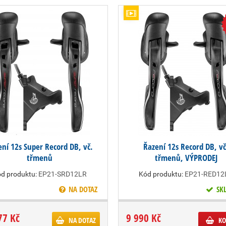
ení 12s Super Record DB, vč.
Řazení 12s Record DB, vč
třmenů
třmenů, VÝPRODEJ
d produktu:
EP21-SRD12LR
Kód produktu:
EP21-RED12
NA DOTAZ
SK
77 Kč
9 990 Kč
NA DOTAZ
KO