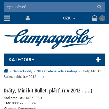
CZK
0
KATEGORIE
>
Náhradní díly
>
ND zapletená kola a náboje
>
Dráty, Mini kit
Bullet, plášť. (r.v.2012 - ....)
Dráty, Mini kit Bullet, plášť. (r.v.2012 - ....)
Kód produktu:
KIT-500BU
EAN:
8004995863796
Výrobce:
Campagnolo