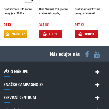
Drát Scirocco H35 zadní,
Drát Shamal C17 přední,
Drát Shamal C17 zad.
pravý (r.v.2013 -...
včetně Alu niple,...
pravý, včetně Alu...
96 Kč
367 Kč
367 Kč
NA DOTAZ
KOUPIT
KOUPIT
Následujte nás
VŠE O NÁKUPU
ZNAČKA CAMPAGNOLO
SERVISNÍ CENTRUM