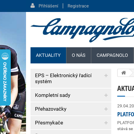
|
Přihlášení
Registrace
AKTUALITY
O NÁS
CAMPAGNOLO
EPS – Elektronický řadící
systém
AKTUA
Kompletní sady
29.04.2
Přehazovačky
PLATFO
Přesmykače
PLATFOR
stává se