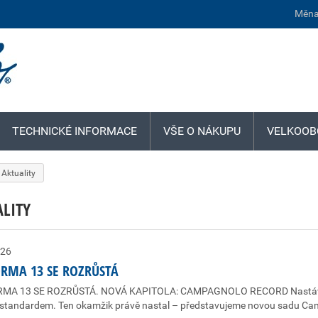
Měna
TECHNICKÉ INFORMACE
VŠE O NÁKUPU
VELKOOB
Aktuality
LITY
026
RMA 13 SE ROZRŮSTÁ
MA 13 SE ROZRŮSTÁ. NOVÁ KAPITOLA: CAMPAGNOLO RECORD Nastává mo
 standardem. Ten okamžik právě nastal – představujeme novou sadu Ca