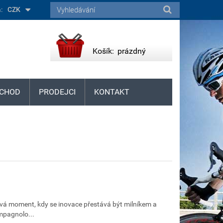
:
CZK
Košík:
prázdný
CHOD
PRODEJCI
KONTAKT
ment, kdy se inovace přestává být milníkem a
mpagnolo...