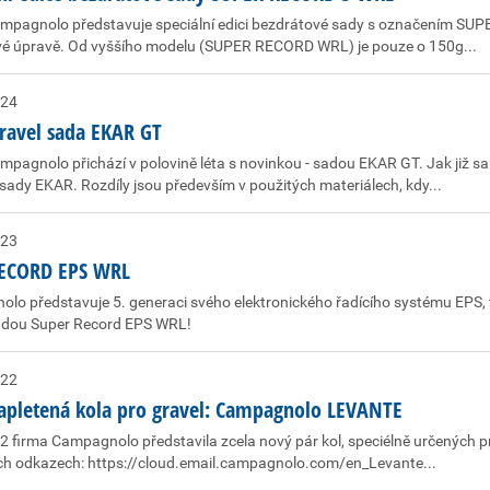
mpagnolo představuje speciální edici bezdrátové sady s označením SU
é úpravě. Od vyššího modelu (SUPER RECORD WRL) je pouze o 150g...
024
ravel sada EKAR GT
mpagnolo přichází v polovině léta s novinkou - sadou EKAR GT. Jak již 
sady EKAR. Rozdíly jsou především v použitých materiálech, kdy...
023
ECORD EPS WRL
lo představuje 5. generaci svého elektronického řadícího systému EPS,
dou Super Record EPS WRL!
022
apletená kola pro gravel: Campagnolo LEVANTE
2 firma Campagnolo představila zcela nový pár kol, speciélně určených p
h odkazech: https://cloud.email.campagnolo.com/en_Levante...