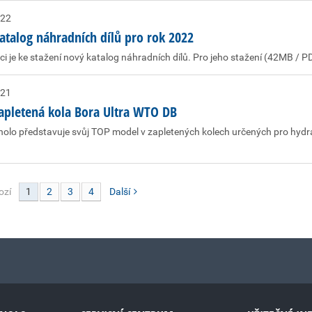
022
atalog náhradních dílů pro rok 2022
ci je ke stažení nový katalog náhradních dílů. Pro jeho stažení (42MB / P
021
apletená kola Bora Ultra WTO DB
lo představuje svůj TOP model v zapletených kolech určených pro hydr
ozí
1
2
3
4
Další