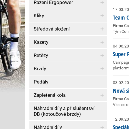
Řazení Ergopower
17.03.2
Kliky
Team C
Firma Cam
Středová složení
Tým Cofi
Kazety
04.06.2
Super 
Řetězy
Campagno
Brzdy
platform
Pedály
03.02.2
Nová s
Zapletená kola
Firma Ca
Více se o
Náhradní díly a přislušentsví
DB (kotoučové brzdy)
12.09.2
Speciá
Náhradní díly