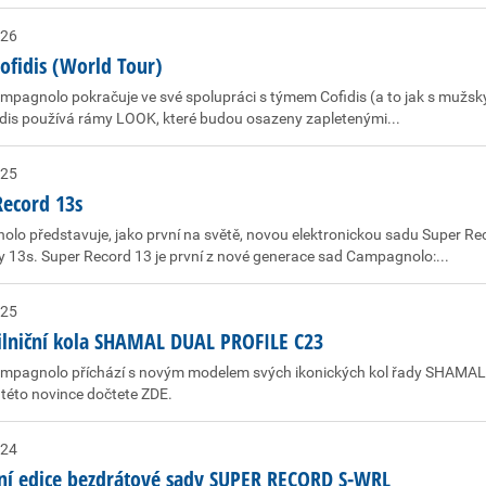
026
ofidis (World Tour)
pagnolo pokračuje ve své spolupráci s týmem Cofidis (a to jak s mužským,
dis používá rámy LOOK, které budou osazeny zapletenými...
025
Record 13s
lo představuje, jako první na světě, novou elektronickou sadu Super Re
y 13s. Super Record 13 je první z nové generace sad Campagnolo:...
025
ilniční kola SHAMAL DUAL PROFILE C23
mpagnolo příchází s novým modelem svých ikonických kol řady SHAMA
 této novince dočtete ZDE.
024
lní edice bezdrátové sady SUPER RECORD S-WRL