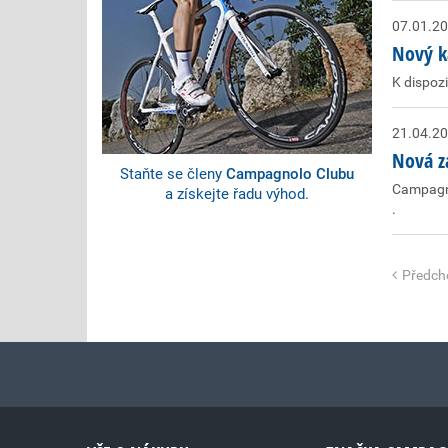
07.01.2
Nový k
K dispozi
21.04.2
Nová z
Staňte se členy
Campagnolo Clubu
Campagno
a získejte řadu výhod.
.
Předch