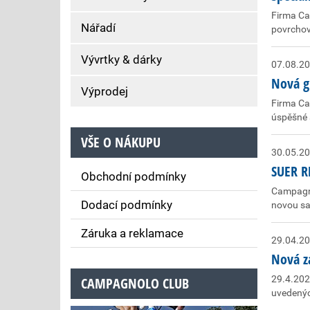
Firma Ca
Nářadí
povrchov
Vývrtky & dárky
07.08.2
Nová g
Výprodej
Firma Ca
úspěšné 
VŠE O NÁKUPU
30.05.2
SUER R
Obchodní podmínky
Campagno
Dodací podmínky
novou sa
Záruka a reklamace
29.04.2
Nová z
29.4.202
CAMPAGNOLO CLUB
uvedenýc