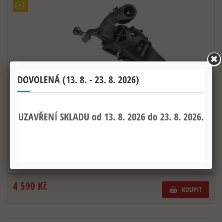
Přehazovačka Ekar GT 13s
RD25-EKGT13
Kód produktu:
SKLADEM
4 590 Kč
KOUPIT