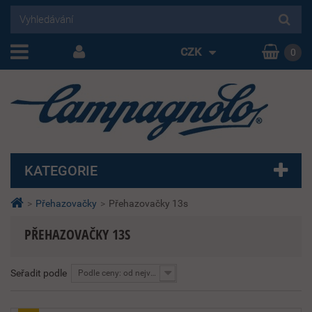
CZK
0
KATEGORIE
>
Přehazovačky
>
Přehazovačky 13s
PŘEHAZOVAČKY 13S
Seřadit podle
Podle ceny: od nejvyšší