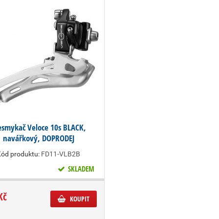
esmykač Veloce 10s BLACK,
navářkový, DOPRODEJ
Kód produktu:
FD11-VLB2B
SKLADEM
Kč
KOUPIT