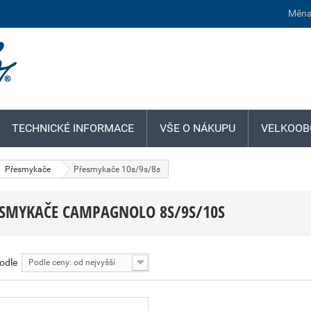
Měna
TECHNICKÉ INFORMACE
VŠE O NÁKUPU
VELKOOB
Přesmykače
Přesmykače 10s/9s/8s
SMYKAČE CAMPAGNOLO 8S/9S/10S
podle
Podle ceny: od nejvyšší