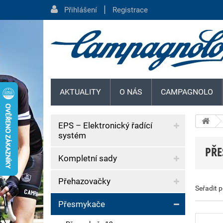
|
Přihlášení
Registrace
AKTUALITY
O NÁS
CAMPAGNOLO
EPS – Elektronický řadící
systém
PŘE
Kompletní sady
Přehazovačky
Seřadit 
Přesmykače