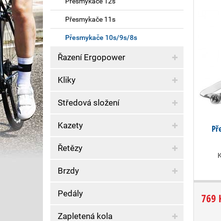
Přesmykače 12s
Přesmykače 11s
Přesmykače 10s/9s/8s
Řazení Ergopower
Kliky
Středová složení
Kazety
Př
Řetězy
Brzdy
Pedály
769 
Zapletená kola