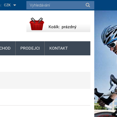
:
CZK
Košík:
prázdný
CHOD
PRODEJCI
KONTAKT