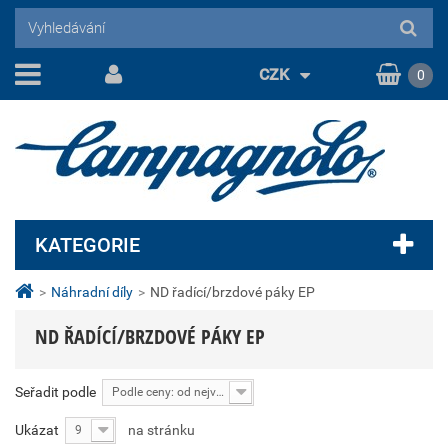
CZK
0
KATEGORIE
>
Náhradní díly
>
ND řadící/brzdové páky EP
ND ŘADÍCÍ/BRZDOVÉ PÁKY EP
Seřadit podle
Podle ceny: od nejvyšší
Ukázat
na stránku
9