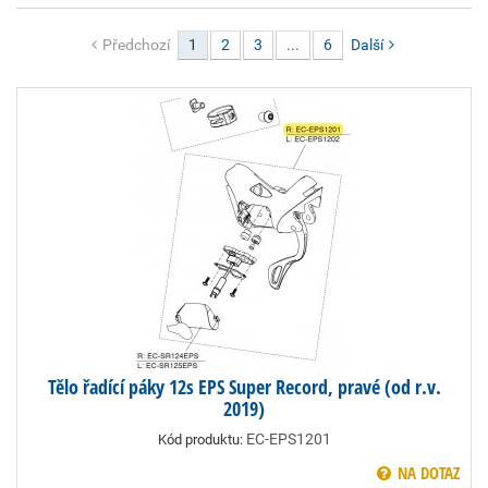
Předchozí
1
2
3
...
6
Další
Tělo řadící páky 12s EPS Super Record, pravé (od r.v.
2019)
EC-EPS1201
Kód produktu:
NA DOTAZ