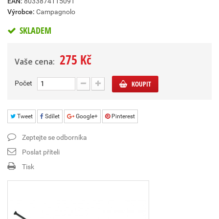
EAN:
8033874115091
Výrobce:
Campagnolo
SKLADEM
275 Kč
Vaše cena:
Počet
KOUPIT
Tweet
Sdílet
Google+
Pinterest
Zeptejte se odborníka
Poslat příteli
Tisk