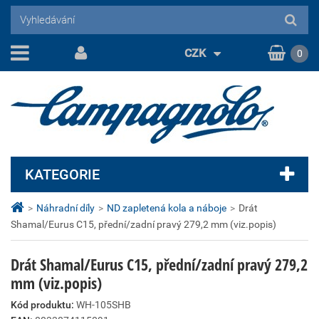
CZK
0
KATEGORIE
>
Náhradní díly
>
ND zapletená kola a náboje
>
Drát
Shamal/Eurus C15, přední/zadní pravý 279,2 mm (viz.popis)
Drát Shamal/Eurus C15, přední/zadní pravý 279,2
mm (viz.popis)
Kód produktu:
WH-105SHB