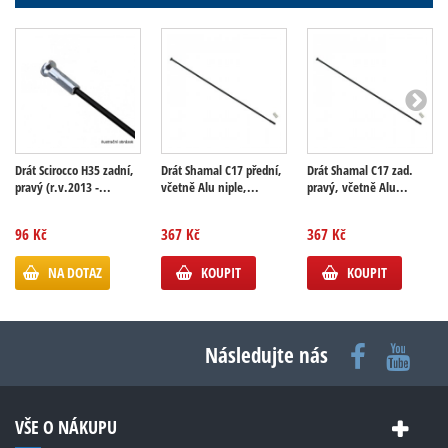
Drát Scirocco H35 zadní,
Drát Shamal C17 přední,
Drát Shamal C17 zad.
pravý (r.v.2013 -...
včetně Alu niple,...
pravý, včetně Alu...
96 Kč
367 Kč
367 Kč
NA DOTAZ
KOUPIT
KOUPIT
Následujte nás
VŠE O NÁKUPU