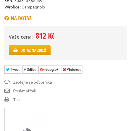
EAN:
8033148856392
Výrobce:
Campagnolo
NA DOTAZ
812 Kč
Vaše cena:
DOTAZ NA ZBOŽÍ
Tweet
Sdílet
Google+
Pinterest
Zeptejte se odborníka
Poslat příteli
Tisk