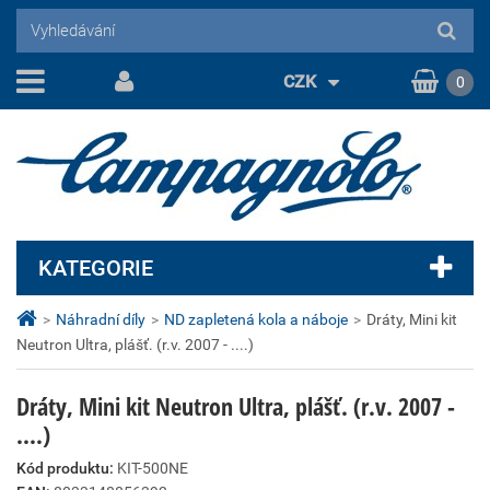
CZK
0
KATEGORIE
>
Náhradní díly
>
ND zapletená kola a náboje
>
Dráty, Mini kit
Neutron Ultra, plášť. (r.v. 2007 - ....)
Dráty, Mini kit Neutron Ultra, plášť. (r.v. 2007 -
....)
Kód produktu:
KIT-500NE