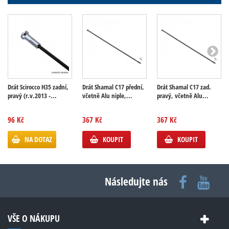
Drát Scirocco H35 zadní,
Drát Shamal C17 přední,
Drát Shamal C17 zad.
pravý (r.v.2013 -...
včetně Alu niple,...
pravý, včetně Alu...
96 Kč
367 Kč
367 Kč
NA DOTAZ
KOUPIT
KOUPIT
Následujte nás
VŠE O NÁKUPU