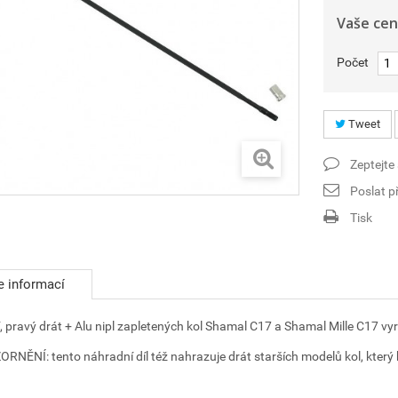
Vaše cen
Počet
Tweet
Zeptejte
Poslat př
Tisk
e informací
, pravý drát + Alu nipl zapletených kol Shamal C17 a Shamal Mille C17 v
RNĚNÍ: tento náhradní díl též nahrazuje drát starších modelů kol, kte