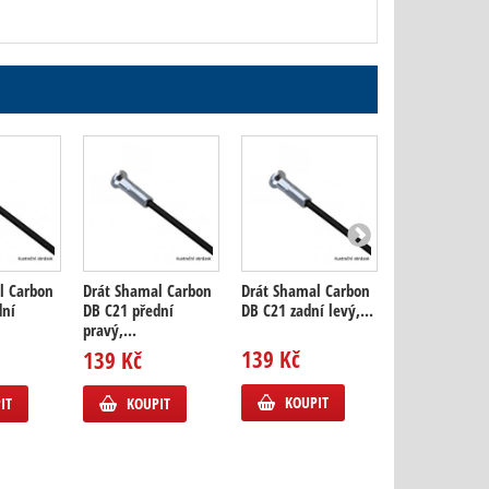
l Carbon
Drát Shamal Carbon
Drát Shamal Carbon
Drát Shamal 
dní
DB C21 přední
DB C21 zadní levý,...
DB C21 zadní
pravý,...
pravý,...
139 Kč
139 Kč
139 Kč
KOUPIT
IT
KOUPIT
KOUPIT