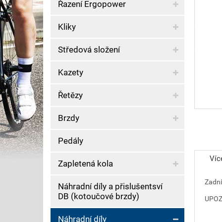
Řazení Ergopower
Kliky
Středová složení
Kazety
Řetězy
Brzdy
Pedály
Víc
Zapletená kola
Zadní
Náhradní díly a přislušentsví
DB (kotoučové brzdy)
UPOZO
Náhradní díly