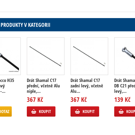
 PRODUKTY V KATEGORII
occo H35
Drát Shamal C17
Drát Shamal C17
Drát Shama
avý
přední, včetně Alu
zadní levý, včetně
DB C21 pře
-...
niple,...
Alu...
levý,...
367 Kč
367 Kč
139 Kč
DOTAZ
KOUPIT
KOUPIT
KOUP