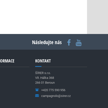
Následujte nás
NFORMACE
KONTAKT
ŠÍRER s.r.o.
Vít. Hálka 368
266 01 Beroun
+420 775 590 956
campagnolo@sirer.cz