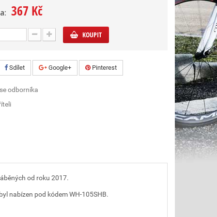
367 Kč
a:
KOUPIT
Sdílet
Google+
Pinterest
 se odborníka
íteli
yráběných od roku 2017.
rý byl nabízen pod kódem WH-105SHB.