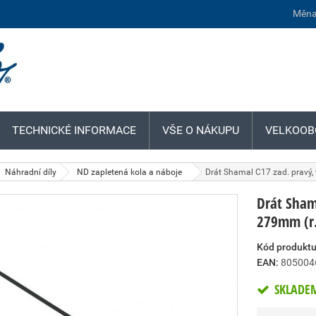
Měna
TECHNICKÉ INFORMACE
VŠE O NÁKUPU
VELKOOB
Náhradní díly
ND zapletená kola a náboje
Drát Shamal C17 zad. pravý, vč
Drát Shama
279mm (r.v
Kód produktu
EAN:
805004
SKLADE