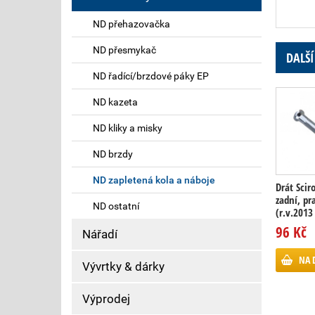
ND přehazovačka
ND přesmykač
DALŠÍ
ND řadící/brzdové páky EP
ND kazeta
ND kliky a misky
ND brzdy
ND zapletená kola a náboje
Drát Scir
zadní, pr
ND ostatní
(r.v.2013 
96 Kč
Nářadí
NA 
Vývrtky & dárky
Výprodej