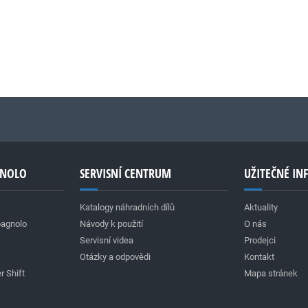
GNOLO
SERVISNÍ CENTRUM
UŽITEČNÉ I
Katalogy náhradních dílů
Aktuality
pagnolo
Návody k použití
O nás
Servisní videa
Prodejci
Otázky a odpovědi
Kontakt
r Shift
Mapa stránek