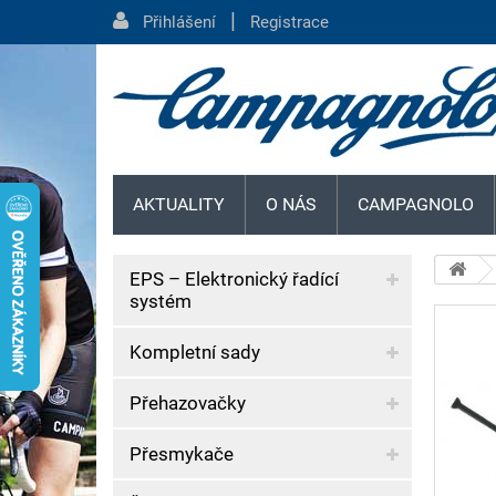
|
Přihlášení
Registrace
AKTUALITY
O NÁS
CAMPAGNOLO
EPS – Elektronický řadící
systém
Kompletní sady
Přehazovačky
Přesmykače