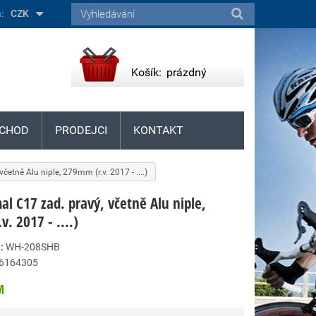
:
CZK
Košík:
prázdný
CHOD
PRODEJCI
KONTAKT
etně Alu niple, 279mm (r.v. 2017 - ....)
l C17 zad. pravý, včetně Alu niple,
. 2017 - ....)
:
WH-208SHB
6164305
M