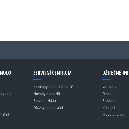
GNOLO
SERVISNÍ CENTRUM
UŽITEČNÉ I
Katalogy náhradních dílů
Aktuality
pagnolo
Návody k použití
O nás
Servisní videa
Prodejci
Otázky a odpovědi
Kontakt
r Shift
Mapa stránek