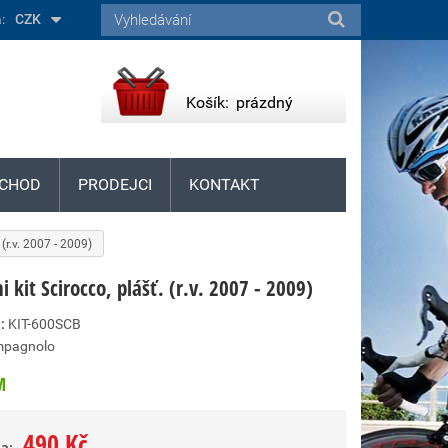
:
CZK
Košík:
prázdný
CHOD
PRODEJCI
KONTAKT
 (r.v. 2007 - 2009)
i kit Scirocco, plášť. (r.v. 2007 - 2009)
:
KIT-600SCB
pagnolo
M
490 Kč