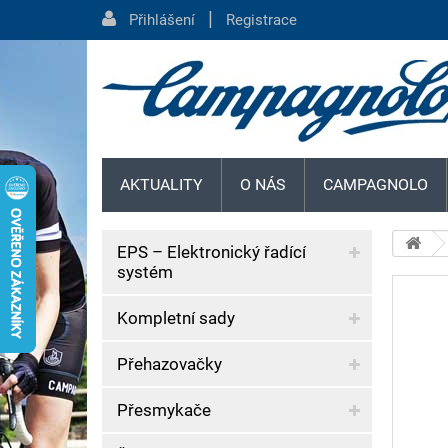
|
Přihlášení
Registrace
AKTUALITY
O NÁS
CAMPAGNOLO
EPS – Elektronický řadící
systém
Kompletní sady
Přehazovačky
Přesmykače