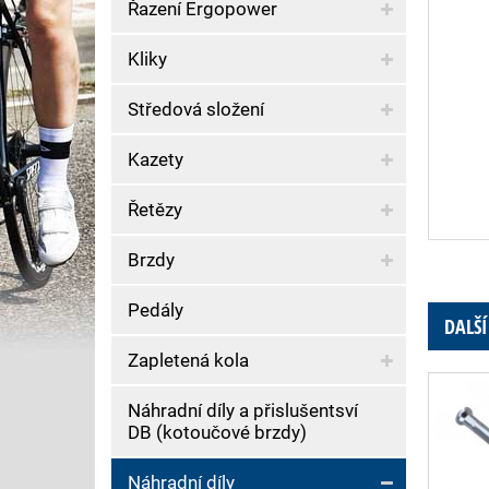
Řazení Ergopower
Kliky
Středová složení
Kazety
Řetězy
Brzdy
Pedály
DALŠÍ
Zapletená kola
Náhradní díly a přislušentsví
DB (kotoučové brzdy)
Náhradní díly