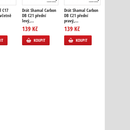
l C17
Drát Shamal Carbon
Drát Shamal Carbon
Drát Shamal 
 včetně
DB C21 přední
DB C21 přední
DB C21 zadní l
levý,...
pravý,...
139 Kč
139 Kč
139 Kč
KOUPIT
IT
KOUPIT
KOUPIT