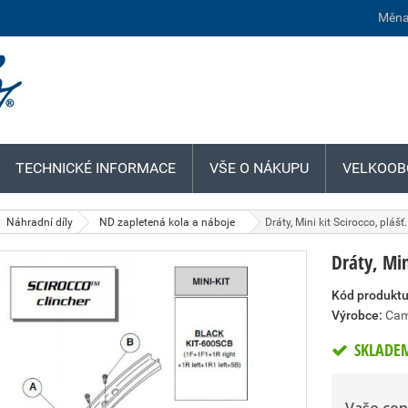
Měna
TECHNICKÉ INFORMACE
VŠE O NÁKUPU
VELKOOB
Náhradní díly
ND zapletená kola a náboje
Dráty, Mini kit Scirocco, plášť.
Dráty, Min
Kód produktu
Výrobce:
Cam
SKLADE