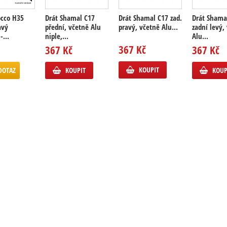
occo H35
Drát Shamal C17
Drát Shamal C17 zad.
Drát Shama
avý
přední, včetně Alu
pravý, včetně Alu...
zadní levý,
-...
niple,...
Alu...
367 Kč
367 Kč
367 Kč
KOUPIT
DOTAZ
KOUPIT
KOUP