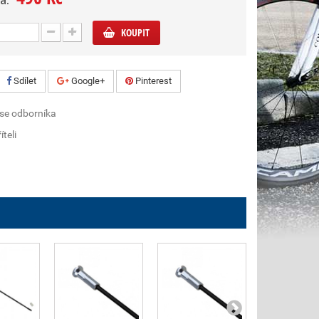
a:
KOUPIT
Sdílet
Google+
Pinterest
 se odborníka
íteli