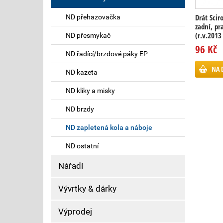
Drát Scir
ND přehazovačka
zadní, pr
(r.v.2013 
ND přesmykač
96 Kč
ND řadící/brzdové páky EP
NA 
ND kazeta
ND kliky a misky
ND brzdy
ND zapletená kola a náboje
ND ostatní
Nářadí
Vývrtky & dárky
Výprodej