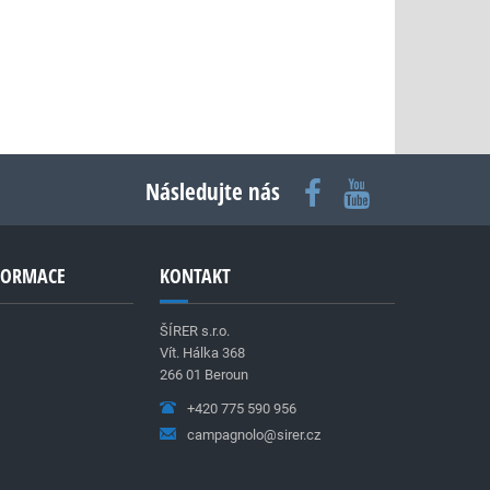
Následujte nás
NFORMACE
KONTAKT
ŠÍRER s.r.o.
Vít. Hálka 368
266 01 Beroun
+420 775 590 956
campagnolo@sirer.cz