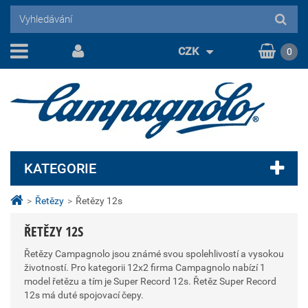
CZK
0
KATEGORIE
>
Řetězy
>
Řetězy 12s
ŘETĚZY 12S
Řetězy Campagnolo jsou známé svou spolehlivostí a vysokou
životností. Pro kategorii 12x2 firma Campagnolo nabízí 1
model řetězu a tím je Super Record 12s. Řetěz Super Record
12s má duté spojovací čepy.