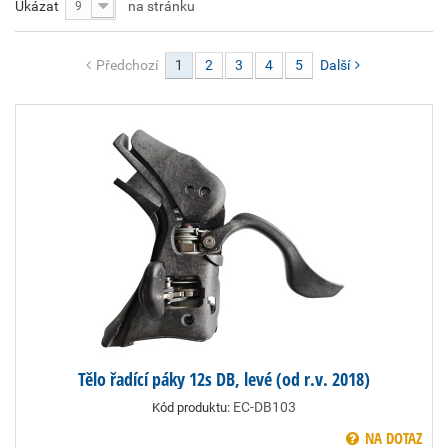
Ukázat
na stránku
9
Předchozí
1
2
3
4
5
Další
Tělo řadící páky 12s DB, levé (od r.v. 2018)
EC-DB103
Kód produktu:
NA DOTAZ