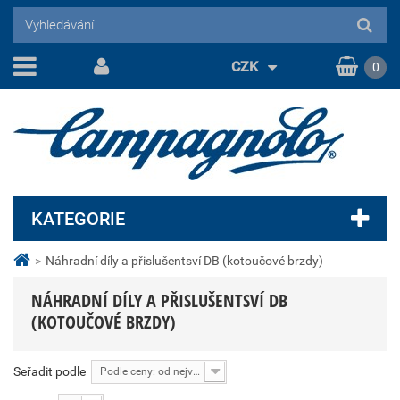
CZK
0
KATEGORIE
>
Náhradní díly a přislušentsví DB (kotoučové brzdy)
NÁHRADNÍ DÍLY A PŘISLUŠENTSVÍ DB
(KOTOUČOVÉ BRZDY)
Seřadit podle
Podle ceny: od nejvyšší