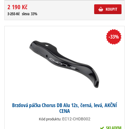
2 190 Kč
KOUPIT
3 255 Kč
sleva 33%
-33%
Brzdová páčka Chorus DB Alu 12s, černá, levá, AKČNÍ
CENA
EC12-CHDB002
Kód produktu:
SKLADEM