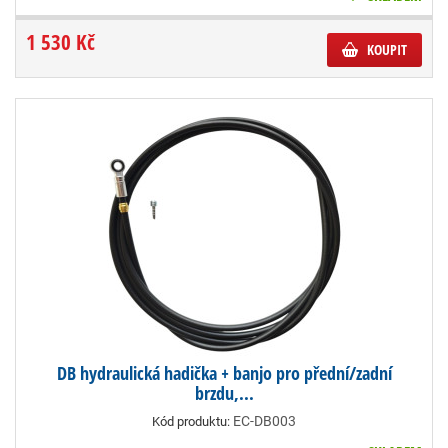
1 530 Kč
KOUPIT
DB hydraulická hadička + banjo pro přední/zadní
brzdu,...
EC-DB003
Kód produktu: