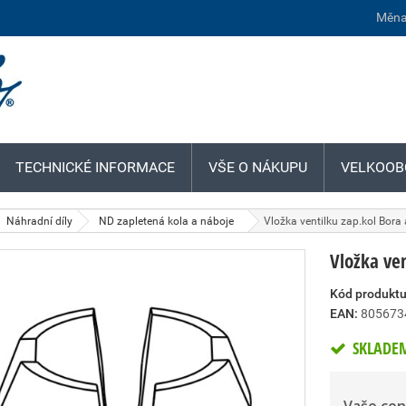
Měna
TECHNICKÉ INFORMACE
VŠE O NÁKUPU
VELKOOB
Náhradní díly
ND zapletená kola a náboje
Vložka ventilku zap.kol Bora 
Vložka ven
Kód produktu
EAN:
805673
SKLADE