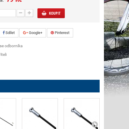
a:
KOUPIT
Sdílet
Google+
Pinterest
 se odborníka
íteli