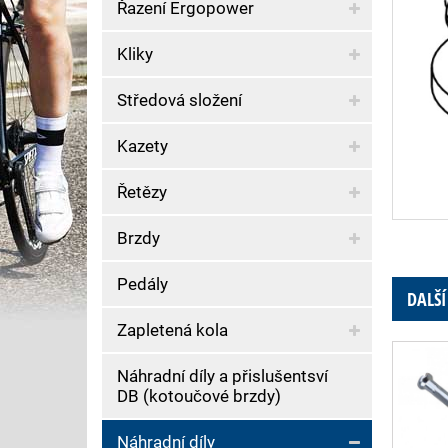
Řazení Ergopower
Kliky
Středová složení
Kazety
Řetězy
Brzdy
Pedály
DALŠÍ
Zapletená kola
Náhradní díly a přislušentsví
DB (kotoučové brzdy)
Náhradní díly