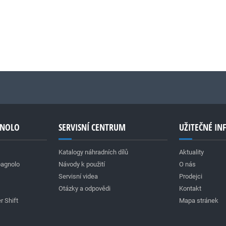
GNOLO
SERVISNÍ CENTRUM
UŽITEČNÉ I
Katalogy náhradních dílů
Aktuality
pagnolo
Návody k použití
O nás
Servisní videa
Prodejci
Otázky a odpovědi
Kontakt
r Shift
Mapa stránek