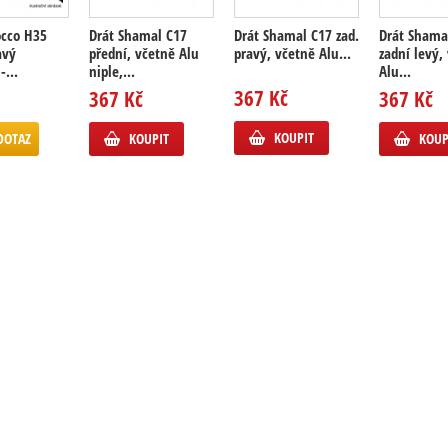
occo H35
Drát Shamal C17
Drát Shamal C17 zad.
Drát Shama
avý
přední, včetně Alu
pravý, včetně Alu...
zadní levý,
-...
niple,...
Alu...
367 Kč
367 Kč
367 Kč
KOUPIT
DOTAZ
KOUPIT
KOUP