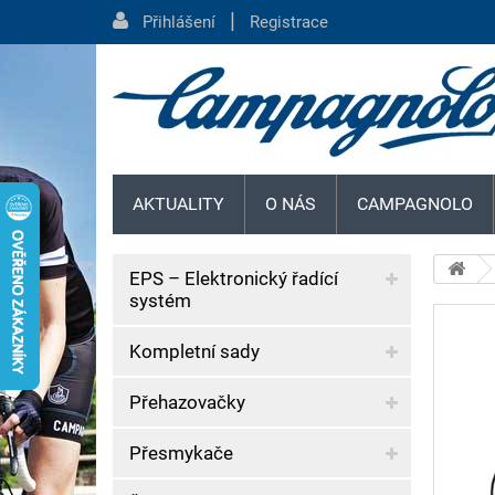
|
Přihlášení
Registrace
AKTUALITY
O NÁS
CAMPAGNOLO
EPS – Elektronický řadící
systém
Kompletní sady
Přehazovačky
Přesmykače