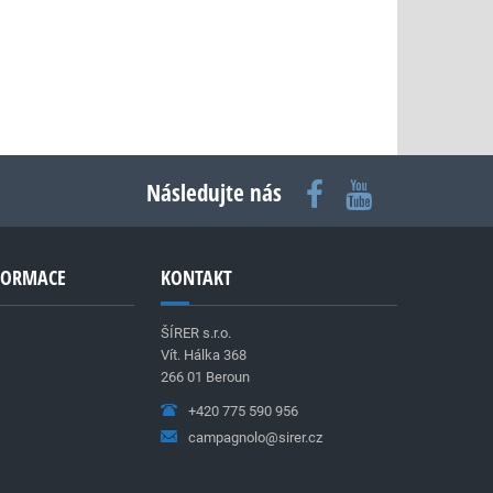
Následujte nás
NFORMACE
KONTAKT
ŠÍRER s.r.o.
Vít. Hálka 368
266 01 Beroun
+420 775 590 956
campagnolo@sirer.cz