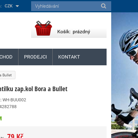
:
CZK
Košík:
prázdný
CHOD
PRODEJCI
KONTAKT
a Bullet
tilku zap.kol Bora a Bullet
:
WH-BUU002
4282788
M
79 Kč