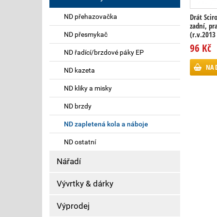
Drát Scir
ND přehazovačka
zadní, pr
(r.v.2013 
ND přesmykač
96 Kč
ND řadící/brzdové páky EP
NA 
ND kazeta
ND kliky a misky
ND brzdy
ND zapletená kola a náboje
ND ostatní
Nářadí
Vývrtky & dárky
Výprodej