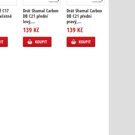
l C17
Drát Shamal Carbon
Drát Shamal Carbon
Drát Shamal 
 včetně
DB C21 přední
DB C21 přední
DB C21 zadní l
levý,...
pravý,...
139 Kč
139 Kč
139 Kč
KOUPIT
IT
KOUPIT
KOUPIT