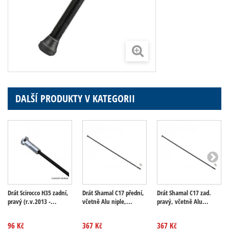
DALŠÍ PRODUKTY V KATEGORII
Drát Scirocco H35 zadní,
Drát Shamal C17 přední,
Drát Shamal C17 zad.
pravý (r.v.2013 -...
včetně Alu niple,...
pravý, včetně Alu...
96 Kč
367 Kč
367 Kč