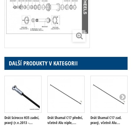
DALŠÍ PRODUKTY V KATEGORII
Drát Scirocco H35 zadní,
Drát Shamal C17 přední,
Drát Shamal C17 zad.
pravý (r.v.2013 -...
včetně Alu niple,...
pravý, včetně Alu...