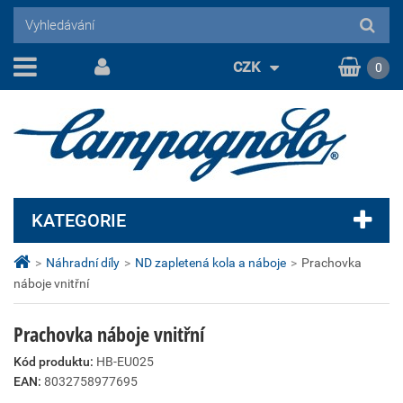
CZK
0
KATEGORIE
>
Náhradní díly
>
ND zapletená kola a náboje
>
Prachovka
náboje vnitřní
Prachovka náboje vnitřní
Kód produktu:
HB-EU025
EAN:
8032758977695