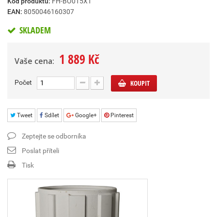
Kód produktu:
FH-BO015X1
EAN:
8050046160307
SKLADEM
1 889 Kč
Vaše cena:
Počet
KOUPIT
Tweet
Sdílet
Google+
Pinterest
Zeptejte se odborníka
Poslat příteli
Tisk