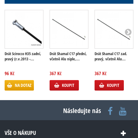
Drát Scirocco H35 zadní,
Drát Shamal C17 přední,
Drát Shamal C17 zad.
pravý (r.v.2013 -...
včetně Alu niple,...
pravý, včetně Alu...
96 Kč
367 Kč
367 Kč
NA DOTAZ
KOUPIT
KOUPIT
Následujte nás
VŠE O NÁKUPU