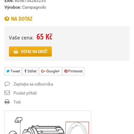
EAN:
8056734283235
Výrobce:
Campagnolo
NA DOTAZ
65 Kč
Vaše cena:
DOTAZ NA ZBOŽÍ
Tweet
Sdílet
Google+
Pinterest
Zeptejte se odborníka
Poslat příteli
Tisk