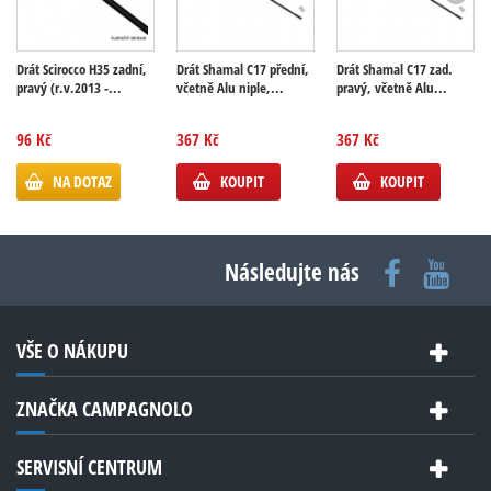
Drát Scirocco H35 zadní,
Drát Shamal C17 přední,
Drát Shamal C17 zad.
pravý (r.v.2013 -...
včetně Alu niple,...
pravý, včetně Alu...
96 Kč
367 Kč
367 Kč
NA DOTAZ
KOUPIT
KOUPIT
Následujte nás
VŠE O NÁKUPU
ZNAČKA CAMPAGNOLO
SERVISNÍ CENTRUM