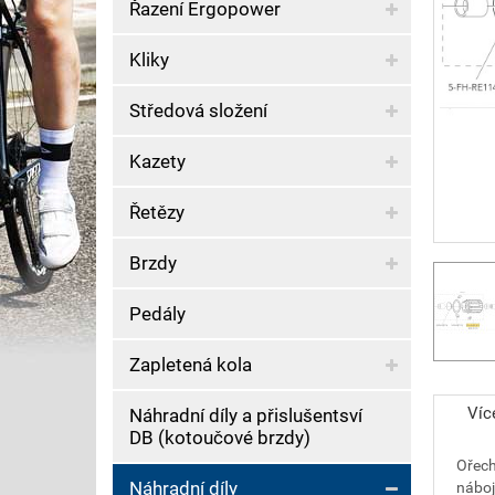
Řazení Ergopower
Kliky
Středová složení
Kazety
Řetězy
Brzdy
Pedály
Zapletená kola
Víc
Náhradní díly a přislušentsví
DB (kotoučové brzdy)
Ořech
Náhradní díly
náboj