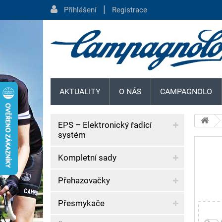
|
Přihlášení
Registrace
AKTUALITY
O NÁS
CAMPAGNOLO
EPS – Elektronický řadící
systém
Kompletní sady
Přehazovačky
Přesmykače