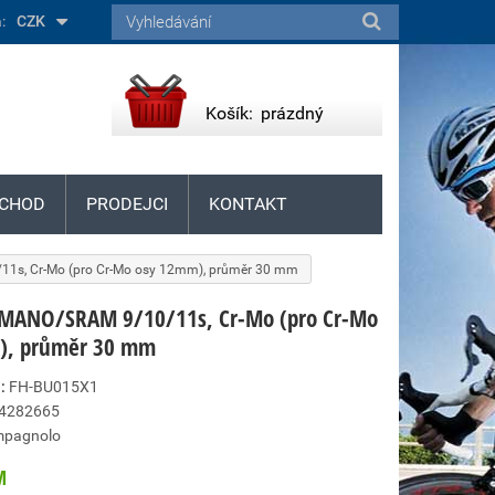
:
CZK
Košík:
prázdný
CHOD
PRODEJCI
KONTAKT
1s, Cr-Mo (pro Cr-Mo osy 12mm), průměr 30 mm
IMANO/SRAM 9/10/11s, Cr-Mo (pro Cr-Mo
), průměr 30 mm
:
FH-BU015X1
4282665
pagnolo
M