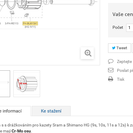
Vaše cen
Počet
Tweet
Zeptejte
Poslat př
Tisk
e informací
Ke stažení
 s s drážkováním pro kazety Sram a Shimano HG (9s, 10s, 11s a 12s) k 
e mají
Cr-Mo osu
.