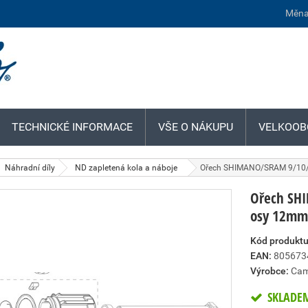
Měna
TECHNICKÉ INFORMACE
VŠE O NÁKUPU
VELKOOB
Náhradní díly
ND zapletená kola a náboje
Ořech SHIMANO/SRAM 9/10/1
Ořech SH
osy 12mm
Kód produktu
EAN:
805673
Výrobce:
Cam
SKLADE