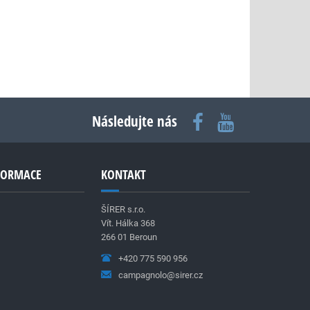
Následujte nás
NFORMACE
KONTAKT
ŠÍRER s.r.o.
Vít. Hálka 368
266 01 Beroun
+420 775 590 956
campagnolo@sirer.cz