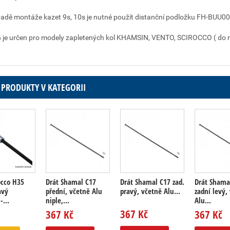
padě montáže kazet 9s, 10s je nutné použít distanční podložku FH-BUU001 
 je určen pro modely zapletených kol KHAMSIN, VENTO, SCIROCCO ( do r.
 PRODUKTY V KATEGORII
occo H35
Drát Shamal C17
Drát Shamal C17 zad.
Drát Shama
avý
přední, včetně Alu
pravý, včetně Alu...
zadní levý,
-...
niple,...
Alu...
367 Kč
367 Kč
367 Kč