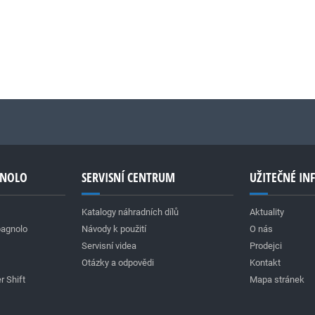
GNOLO
SERVISNÍ CENTRUM
UŽITEČNÉ I
Katalogy náhradních dílů
Aktuality
pagnolo
Návody k použití
O nás
Servisní videa
Prodejci
Otázky a odpovědi
Kontakt
r Shift
Mapa stránek