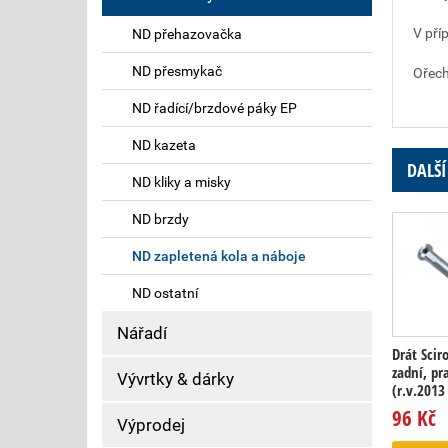
V pří
ND přehazovačka
ND přesmykač
Ořech
ND řadící/brzdové páky EP
ND kazeta
DALŠÍ
ND kliky a misky
ND brzdy
ND zapletená kola a náboje
ND ostatní
Nářadí
Drát Scir
zadní, pr
Vývrtky & dárky
(r.v.2013 
96 Kč
Výprodej