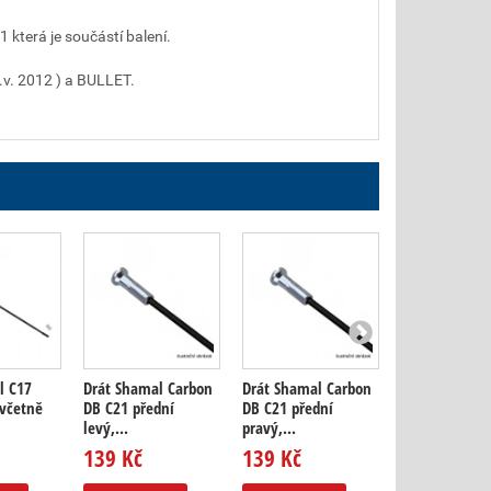
která je součástí balení.
v. 2012 ) a BULLET.
l C17
Drát Shamal Carbon
Drát Shamal Carbon
Drát Shamal 
 včetně
DB C21 přední
DB C21 přední
DB C21 zadní l
levý,...
pravý,...
139 Kč
139 Kč
139 Kč