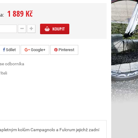
1 889 Kč
a:
KOUPIT
Sdílet
Google+
Pinterest
 se odborníka
íteli
zapletným kolům Campagnolo a Fulcrum jejichž zadní