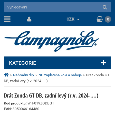
CZK
0
KATEGORIE
>
Náhradní díly
>
ND zapletená kola a náboje
>
Drát Zonda GT
DB, zadní levý (r.v. 2024-....)
Drát Zonda GT DB, zadní levý (r.v. 2024-....)
Kód produktu:
WH-019ZODBGT
EAN:
8050046164480