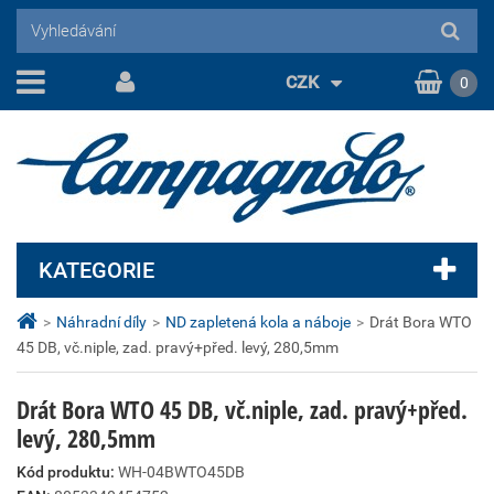
CZK
0
KATEGORIE
>
Náhradní díly
>
ND zapletená kola a náboje
>
Drát Bora WTO
45 DB, vč.niple, zad. pravý+před. levý, 280,5mm
Drát Bora WTO 45 DB, vč.niple, zad. pravý+před.
levý, 280,5mm
Kód produktu:
WH-04BWTO45DB