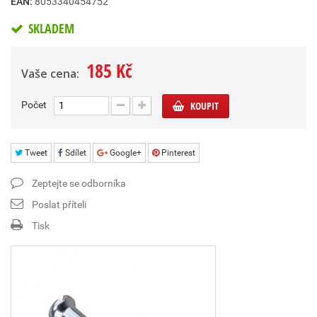
EAN:
8053340454752
SKLADEM
185 Kč
Vaše cena:
Počet
KOUPIT
Tweet
Sdílet
Google+
Pinterest
Zeptejte se odborníka
Poslat příteli
Tisk