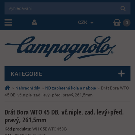
CZK
0
KATEGORIE
>
Náhradní díly
>
ND zapletená kola a náboje
>
Drát Bora WTO
45 DB, vč.niple, zad. levý+před. pravý, 261,5mm
Drát Bora WTO 45 DB, vč.niple, zad. levý+před.
pravý, 261,5mm
Kód produktu:
WH-05BWTO45DB