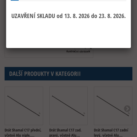
DALŠÍ PRODUKTY V KATEGORII
Drát Shamal C17 přední,
Drát Shamal C17 zad.
Drát Shamal C17 zadní
včetně Alu niple,...
pravý, včetně Alu...
levý, včetně Alu...