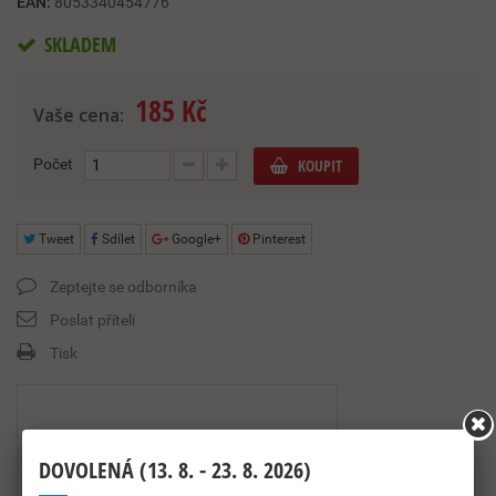
EAN:
8053340454776
SKLADEM
185 Kč
Vaše cena:
Počet
KOUPIT
Tweet
Sdílet
Google+
Pinterest
Zeptejte se odborníka
Poslat příteli
Tisk