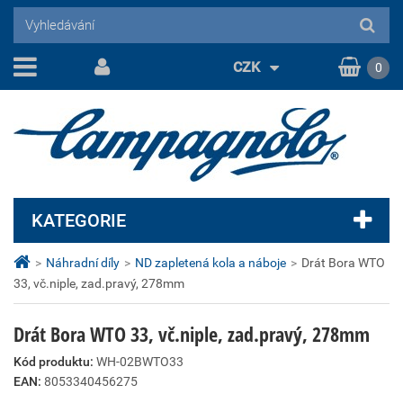
CZK
0
KATEGORIE
>
Náhradní díly
>
ND zapletená kola a náboje
>
Drát Bora WTO
33, vč.niple, zad.pravý, 278mm
Drát Bora WTO 33, vč.niple, zad.pravý, 278mm
Kód produktu:
WH-02BWTO33
EAN:
8053340456275