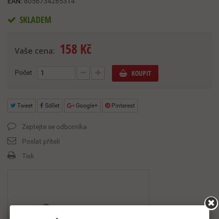
EAN:
8056734285314
SKLADEM
158 Kč
Vaše cena:
Počet
KOUPIT
Tweet
Sdílet
Google+
Pinterest
Zeptejte se odborníka
Poslat příteli
Tisk