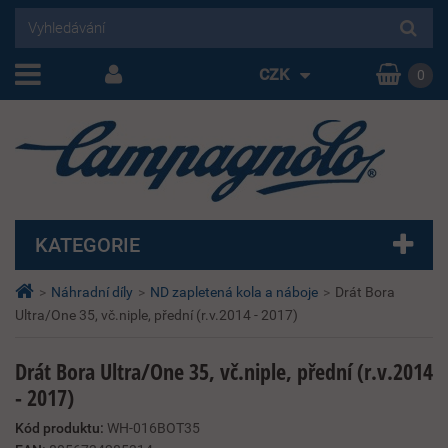
CZK
0
KATEGORIE
>
Náhradní díly
>
ND zapletená kola a náboje
>
Drát Bora
Ultra/One 35, vč.niple, přední (r.v.2014 - 2017)
Drát Bora Ultra/One 35, vč.niple, přední (r.v.2014
- 2017)
Kód produktu:
WH-016BOT35