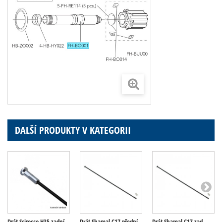
DALŠÍ PRODUKTY V KATEGORII
Drát Scirocco H35 zadní,
Drát Shamal C17 přední,
Drát Shamal C17 zad.