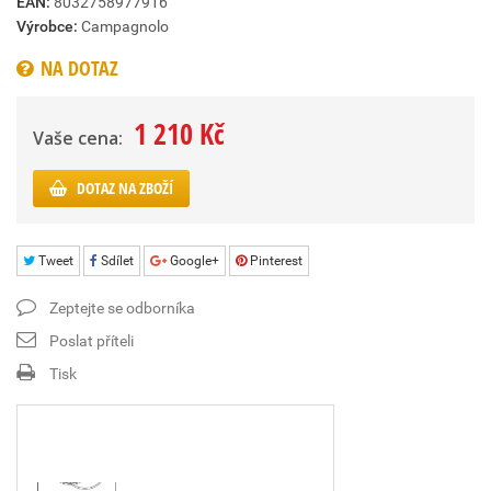
EAN:
8032758977916
Výrobce:
Campagnolo
NA DOTAZ
1 210 Kč
Vaše cena:
DOTAZ NA ZBOŽÍ
Tweet
Sdílet
Google+
Pinterest
Zeptejte se odborníka
Poslat příteli
Tisk