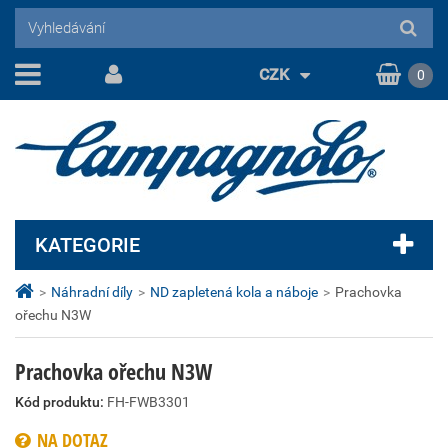
CZK
0
KATEGORIE
>
Náhradní díly
>
ND zapletená kola a náboje
>
Prachovka
ořechu N3W
Prachovka ořechu N3W
Kód produktu:
FH-FWB3301
NA DOTAZ