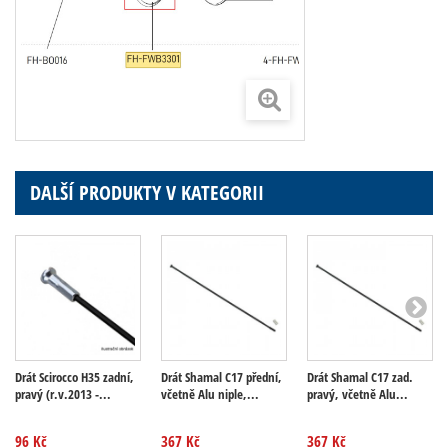
DALŠÍ PRODUKTY V KATEGORII
Drát Scirocco H35 zadní,
Drát Shamal C17 přední,
Drát Shamal C17 zad.
pravý (r.v.2013 -...
včetně Alu niple,...
pravý, včetně Alu...
96 Kč
367 Kč
367 Kč