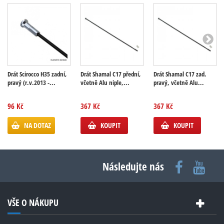
Drát Scirocco H35 zadní,
Drát Shamal C17 přední,
Drát Shamal C17 zad.
pravý (r.v.2013 -...
včetně Alu niple,...
pravý, včetně Alu...
96 Kč
367 Kč
367 Kč
NA DOTAZ
KOUPIT
KOUPIT
Následujte nás
VŠE O NÁKUPU