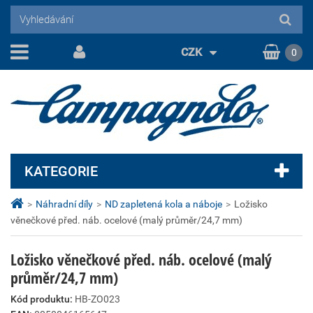
CZK
0
KATEGORIE
>
Náhradní díly
>
ND zapletená kola a náboje
>
Ložisko
věnečkové před. náb. ocelové (malý průměr/24,7 mm)
Ložisko věnečkové před. náb. ocelové (malý
průměr/24,7 mm)
Kód produktu:
HB-ZO023