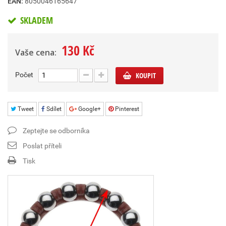
EAN:
8050046165647
SKLADEM
130 Kč
Vaše cena:
Počet
KOUPIT
Tweet
Sdílet
Google+
Pinterest
Zeptejte se odborníka
Poslat příteli
Tisk