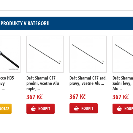
 PRODUKTY V KATEGORII
occo H35
Drát Shamal C17
Drát Shamal C17 zad.
Drát Shama
avý
přední, včetně Alu
pravý, včetně Alu...
zadní levý,
-...
niple,...
Alu...
367 Kč
367 Kč
367 Kč
KOUPIT
DOTAZ
KOUPIT
KOUP