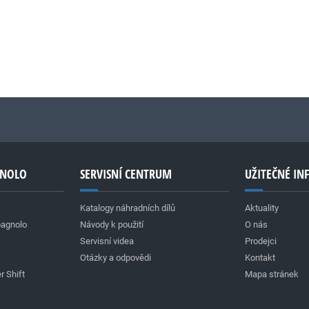
GNOLO
SERVISNÍ CENTRUM
UŽITEČNÉ I
Katalogy náhradních dílů
Aktuality
pagnolo
Návody k použití
O nás
Servisní videa
Prodejci
Otázky a odpovědi
Kontakt
r Shift
Mapa stránek