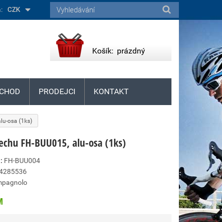
:
CZK
Košík:
prázdný
CHOD
PRODEJCI
KONTAKT
lu-osa (1ks)
řechu FH-BUU015, alu-osa (1ks)
:
FH-BUU004
4285536
pagnolo
M