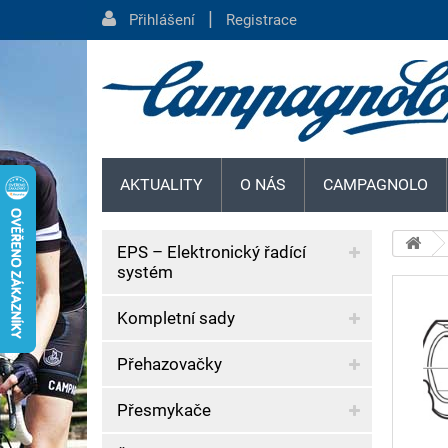
|
Přihlášení
Registrace
AKTUALITY
O NÁS
CAMPAGNOLO
EPS – Elektronický řadící
systém
Kompletní sady
Přehazovačky
Přesmykače