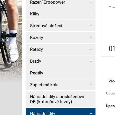
Řazení Ergopower
Kliky
Středová složení
Kazety
Řetězy
Brzdy
Pedály
Víc
Zapletená kola
Obous
Náhradní díly a přislušentsví
DB (kotoučové brzdy)
Upozo
Náhradní díly