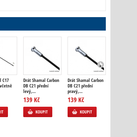
l C17
Drát Shamal Carbon
Drát Shamal Carbon
Drát Shamal 
 včetně
DB C21 přední
DB C21 přední
DB C21 zadní l
levý,...
pravý,...
139 Kč
139 Kč
139 Kč
KOUPIT
IT
KOUPIT
KOUPIT