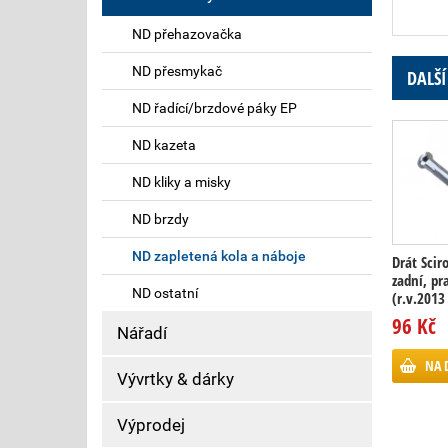
ND přehazovačka
ND přesmykač
DALŠÍ
ND řadící/brzdové páky EP
ND kazeta
ND kliky a misky
ND brzdy
ND zapletená kola a náboje
Drát Scir
zadní, pr
ND ostatní
(r.v.2013 
96 Kč
Nářadí
NA 
Vývrtky & dárky
Výprodej