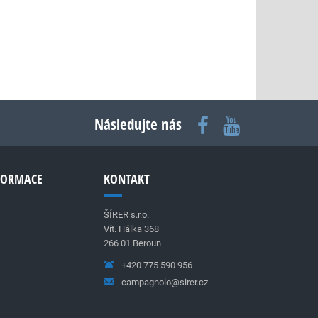
Následujte nás
NFORMACE
KONTAKT
ŠÍRER s.r.o.
Vít. Hálka 368
266 01 Beroun
+420 775 590 956
campagnolo@sirer.cz