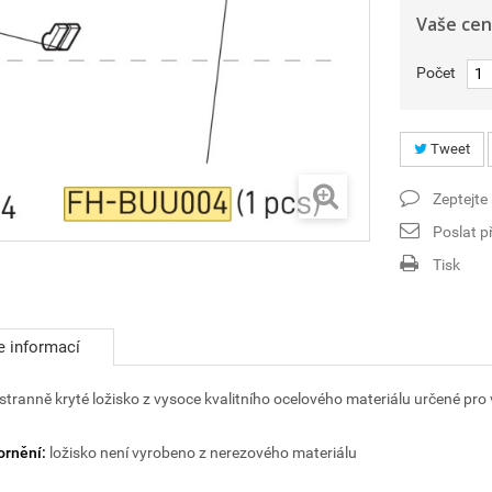
Vaše cen
Počet
Tweet
Zeptejte
Poslat př
Tisk
e informací
tranně kryté ložisko z vysoce kvalitního ocelového materiálu určené p
rnění:
ložisko není vyrobeno z nerezového materiálu