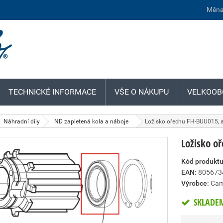
Měna
TECHNICKÉ INFORMACE
VŠE O NÁKUPU
VELKOOB
Náhradní díly
ND zapletená kola a náboje
Ložisko ořechu FH-BUU015, a
Ložisko o
Kód produktu
EAN:
805673
Výrobce:
Cam
SKLADE