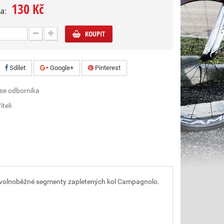
130 Kč
a:
KOUPIT
Sdílet
Google+
Pinterest
 se odborníka
íteli
ro volnoběžné segmenty zapletených kol Campagnolo.