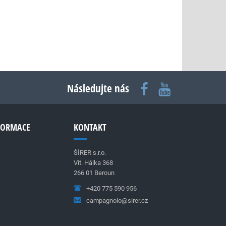
Následujte nás
NFORMACE
KONTAKT
ŠÍRER s.r.o.
Vít. Hálka 368
266 01 Beroun
+420 775 590 956
campagnolo@sirer.cz