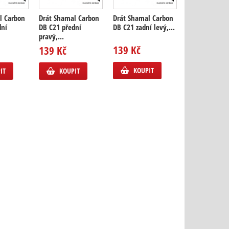
l Carbon
Drát Shamal Carbon
Drát Shamal Carbon
Drát Shamal 
dní
DB C21 přední
DB C21 zadní levý,...
DB C21 zadní
pravý,...
pravý,...
139 Kč
139 Kč
139 Kč
KOUPIT
IT
KOUPIT
KOUPIT