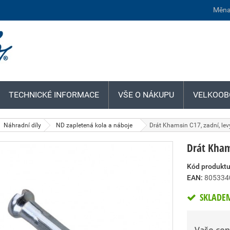
Měna
TECHNICKÉ INFORMACE
VŠE O NÁKUPU
VELKOOB
Náhradní díly
ND zapletená kola a náboje
Drát Khamsin C17, zadní, levý
Drát Khams
Kód produktu
EAN:
805334
SKLADE