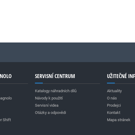
GNOLO
SERVISNÍ CENTRUM
UŽITEČNÉ I
Katalogy náhradních dílů
Aktuality
pagnolo
Návody k použití
O nás
Servisní videa
Prodejci
Otázky a odpovědi
Kontakt
r Shift
Mapa stránek