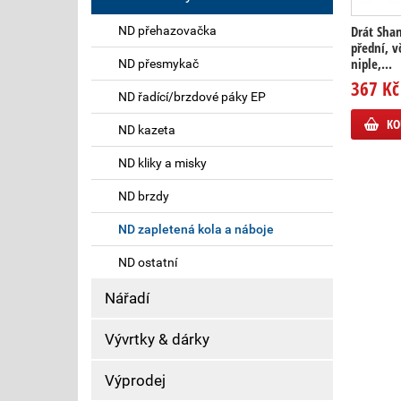
Drát Sha
ND přehazovačka
přední, v
niple,...
ND přesmykač
367 Kč
ND řadící/brzdové páky EP
KO
ND kazeta
ND kliky a misky
ND brzdy
ND zapletená kola a náboje
ND ostatní
Nářadí
Vývrtky & dárky
Výprodej