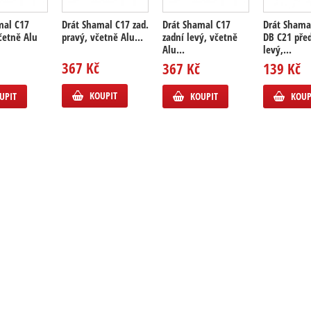
mal C17
Drát Shamal C17 zad.
Drát Shamal C17
Drát Shama
četně Alu
pravý, včetně Alu...
zadní levý, včetně
DB C21 pře
Alu...
levý,...
367 Kč
367 Kč
139 Kč
KOUPIT
UPIT
KOUPIT
KOUP