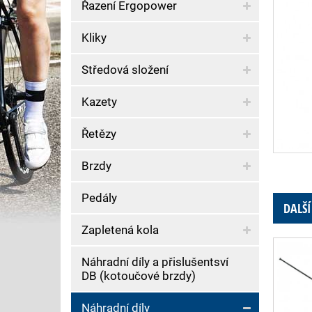
Řazení Ergopower
Kliky
Středová složení
Kazety
Řetězy
Brzdy
Pedály
DALŠÍ
Zapletená kola
Náhradní díly a přislušentsví
DB (kotoučové brzdy)
Náhradní díly