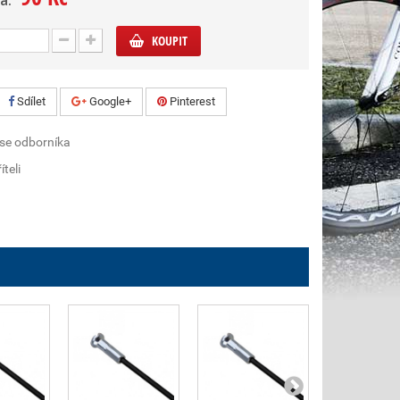
a:
KOUPIT
Sdílet
Google+
Pinterest
 se odborníka
íteli