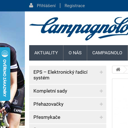
|
Přihlášení
Registrace
AKTUALITY
O NÁS
CAMPAGNOLO
EPS – Elektronický řadící
systém
Kompletní sady
Přehazovačky
Přesmykače