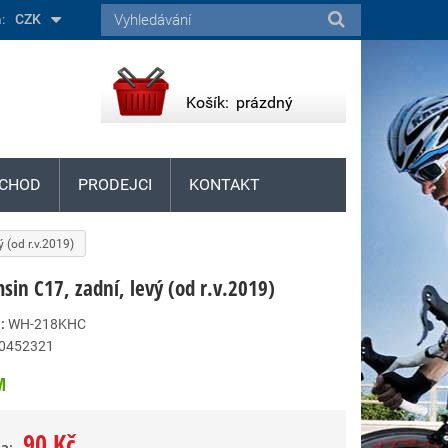
:
CZK
Košík:
prázdný
CHOD
PRODEJCI
KONTAKT
 (od r.v.2019)
in C17, zadní, levý (od r.v.2019)
:
WH-218KHC
0452321
M
90 Kč