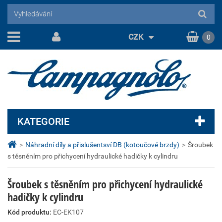
CZK
0
KATEGORIE
>
Náhradní díly a přislušentsví DB (kotoučové brzdy)
>
Šroubek
s těsněním pro přichycení hydraulické hadičky k cylindru
Šroubek s těsněním pro přichycení hydraulické
hadičky k cylindru
Kód produktu:
EC-EK107