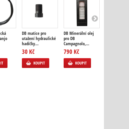
ická
DB matice pro
DB Minerální olej
DB Minerální 
anjo
utažení hydraulické
pro DB
pro DB
hadičky...
Campagnolo,...
Campagnolo,.
30 Kč
790 Kč
220 Kč
IT
KOUPIT
KOUPIT
KOUPIT