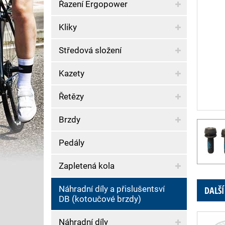
Řazení Ergopower
Kliky
Středová složení
Kazety
Řetězy
Brzdy
Pedály
Zapletená kola
Náhradní díly a přislušentsví
DALŠÍ
DB (kotoučové brzdy)
Náhradní díly