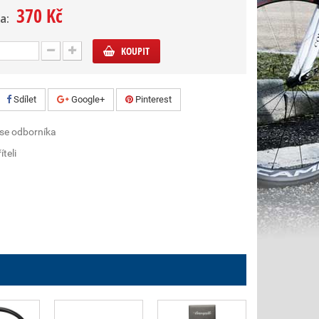
370 Kč
a:
KOUPIT
Sdílet
Google+
Pinterest
 se odborníka
íteli