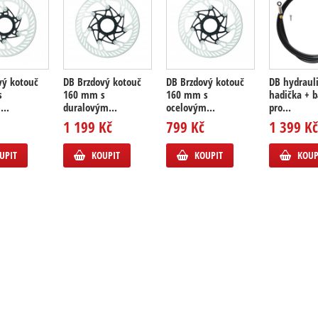
vý kotouč
DB Brzdový kotouč
DB Brzdový kotouč
DB hydraul
s
160 mm s
160 mm s
hadička + b
...
duralovým...
ocelovým...
pro...
1 199 Kč
799 Kč
1 399 Kč
UPIT
KOUPIT
KOUPIT
KOUP