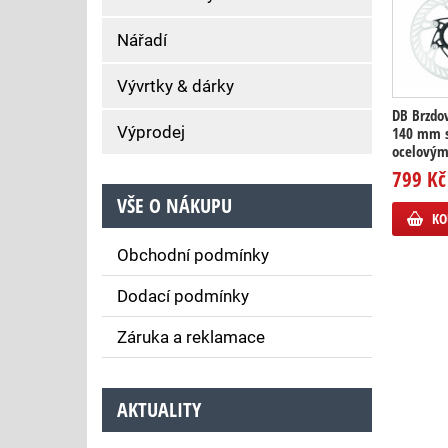
Nářadí
Vývrtky & dárky
DB Brzdo
Výprodej
140 mm 
ocelovým
799 Kč
VŠE O NÁKUPU
KO
Obchodní podmínky
Dodací podmínky
Záruka a reklamace
AKTUALITY