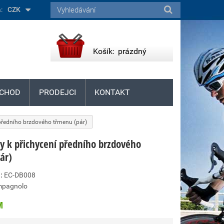
:
CZK
Košík:
prázdný
CHOD
PRODEJCI
KONTAKT
předního brzdového třmenu (pár)
y k přichycení předního brzdového
ár)
:
EC-DB008
pagnolo
M