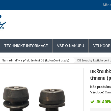
Měna
TECHNICKÉ INFORMACE
VŠE O NÁKUPU
VELKOOB
Náhradní díly a přislušentsví DB (kotoučové brzdy)
DB šroubky k přichycení 
DB šroubk
třmenu (p
Kód produktu
Výrobce:
Cam
SKLADE