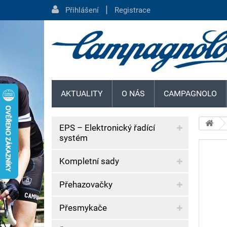
|
Přihlášení
Registrace
AKTUALITY
O NÁS
CAMPAGNOLO
EPS – Elektronický řadící
systém
Kompletní sady
Přehazovačky
Přesmykače