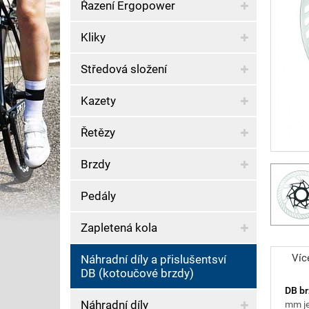
Řazení Ergopower
Kliky
Středová složení
Kazety
Řetězy
Brzdy
Pedály
Zapletená kola
Víc
Náhradní díly a přislušentsví
DB (kotoučové brzdy)
DB b
Náhradní díly
mm je