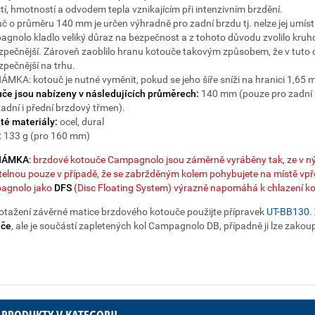
tí, hmotností a odvodem tepla vznikajícím při intenzivním brzdění.
č o průměru 140 mm je určen výhradně pro zadní brzdu tj. nelze jej umís
gnolo kladlo veliký důraz na bezpečnost a z tohoto důvodu zvolilo kruho
zpečnější. Zároveň zaoblilo hranu kotouče takovým způsobem, že v tuto 
zpečnější na trhu.
MKA: kotouč je nutné vyměnit, pokud se jeho šíře sníži na hranici 1,65 
če jsou nabízeny v následujících průměrech:
140 mm (pouze pro zadní b
zadní i přední brzdový třmen).
té materiály:
ocel, dural
:
133 g (pro 160 mm)
NÁMKA
:
brzdové kotouče Campagnolo jsou záměrně vyráběny tak, ze v nýt
titelnou pouze v případě, že se zabržděným kolem pohybujete na místě vp
agnolo jako
DFS
(Disc Floating System) výrazně napomáhá k chlazení k
otažení závěrné matice brzdového kotouče použijte přípravek
UT-BB130
.
uče
, ale je součástí zapletených kol Campagnolo DB, případně ji lze zakou