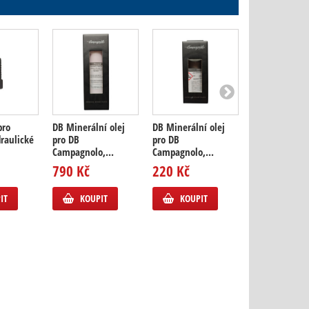
pro
DB Minerální olej
DB Minerální olej
DB odvzdušňo
raulické
pro DB
pro DB
šroubek expa
Campagnolo,...
Campagnolo,...
nádobky
790 Kč
220 Kč
99 Kč
IT
KOUPIT
KOUPIT
KOUPIT