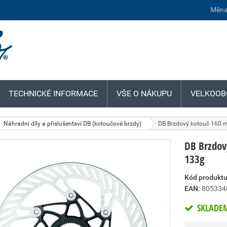
Měna
TECHNICKÉ INFORMACE
VŠE O NÁKUPU
VELKOOB
Náhradní díly a přislušentsví DB (kotoučové brzdy)
DB Brzdový kotouč 160 
DB Brzdov
133g
Kód produktu
EAN:
805334
SKLADE