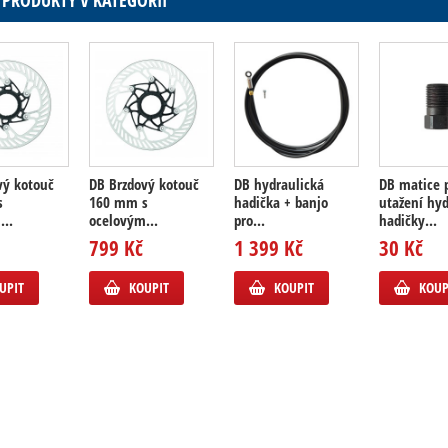
 PRODUKTY V KATEGORII
vý kotouč
DB Brzdový kotouč
DB hydraulická
DB matice 
s
160 mm s
hadička + banjo
utažení hyd
...
ocelovým...
pro...
hadičky...
799 Kč
1 399 Kč
30 Kč
UPIT
KOUPIT
KOUPIT
KOUP