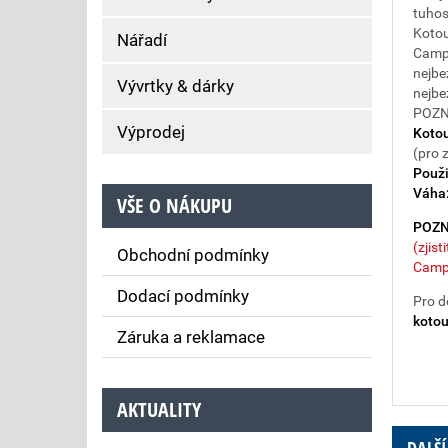
tuhos
Kotou
Nářadí
Campa
nejbe
Vývrtky & dárky
nejbe
POZNÁ
Výprodej
Kotou
(pro 
Použi
Váha
VŠE O NÁKUPU
POZ
(zjis
Obchodní podmínky
Camp
Dodací podmínky
Pro d
koto
Záruka a reklamace
AKTUALITY