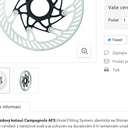
Vaše cen
Počet
Tweet
Zeptejte
Poslat př
Tisk
e informací
rzdový kotouč Campagnolo AFS
(Axial Fitting System, identický se Shi
 vyroben z nerezové oceli a je uchycen na duralovém 6-ti ramenném unaše