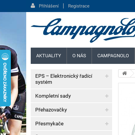
|
Přihlášení
Registrace
AKTUALITY
O NÁS
CAMPAGNOLO
EPS – Elektronický řadící
systém
Kompletní sady
Přehazovačky
Přesmykače