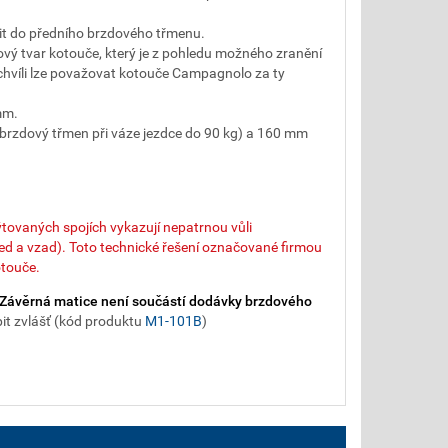
tit do předního brzdového třmenu.
vý tvar kotouče, který je z pohledu možného zranění
chvíli lze považovat kotouče Campagnolo za ty
mm.
rzdový třmen při váze jezdce do 90 kg) a 160 mm
ovaných spojích vykazují nepatrnou vůli
řed a vzad). Toto technické řešení označované firmou
otouče.
Závěrná matice není součástí dodávky brzdového
pit zvlášť (kód produktu
M1-101B
)