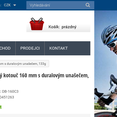
:
CZK
Košík:
prázdný
CHOD
PRODEJCI
KONTAKT
mm s duralovým unašečem, 133g
ý kotouč 160 mm s duralovým unašečem,
:
DB-160C3
0451263
M