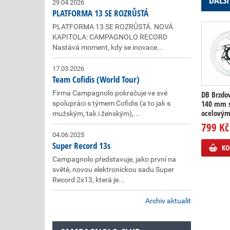
DALŠÍ
29.04.2026
PLATFORMA 13 SE ROZRŮSTÁ
PLATFORMA 13 SE ROZRŮSTÁ. NOVÁ
KAPITOLA: CAMPAGNOLO RECORD
Nastává moment, kdy se inovace...
17.03.2026
Team Cofidis (World Tour)
Firma Campagnolo pokračuje ve své
DB Brzdo
140 mm 
spolupráci s týmem Cofidis (a to jak s
ocelovým
mužským, tak i ženským),...
799 Kč
04.06.2025
Super Record 13s
KO
Campagnolo představuje, jako první na
světě, novou elektronickou sadu Super
Record 2x13, která je...
Archiv aktualit