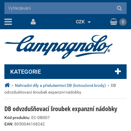
CZK
0
KATEGORIE
>
Náhradní díly a přislušentsví DB (kotoučové brzdy)
>
DB
odvzdušňovací šroubek expanzní nádobky
DB odvzdušňovací šroubek expanzní nádobky
Kód produktu:
EC-DB007
EAN:
8050046168242