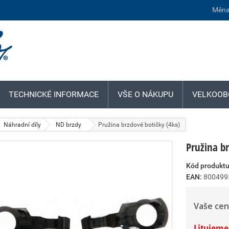
Měna
TECHNICKÉ INFORMACE
VŠE O NÁKUPU
VELKOOB
Náhradní díly
ND brzdy
Pružina brzdové botičky (4ks)
Pružina br
Kód produktu
EAN:
800499
Vaše cen
Litujeme,