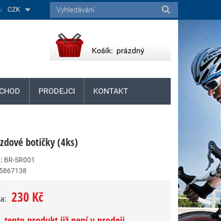
:
CZK
Košík:
prázdný
CHOD
PRODEJCI
KONTAKT
zdové botičky (4ks)
:
BR-SR001
5867138
230 Kč
a:
 tento produkt již není v prodeji.