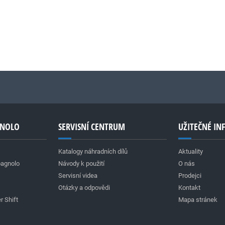
GNOLO
SERVISNÍ CENTRUM
UŽITEČNÉ I
Katalogy náhradních dílů
Aktuality
pagnolo
Návody k použití
O nás
Servisní videa
Prodejci
Otázky a odpovědi
Kontakt
r Shift
Mapa stránek