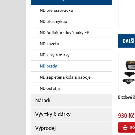
ND přehazovačka
ND přesmykač
ND řadící/brzdové páky EP
DALŠÍ
ND kazeta
ND kliky a misky
ND brzdy
ND zapletená kola a náboje
ND ostatní
Brzdové š
Nářadí
Vývrtky & dárky
930 Kč
KO
Výprodej