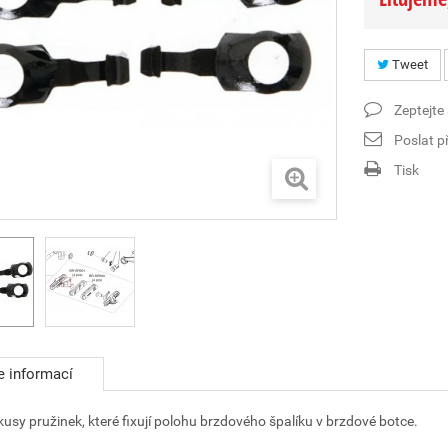
Tweet
Zeptejte
Poslat př
Tisk
e informací
 kusy pružinek, které fixují polohu brzdového špalíku v brzdové botce.