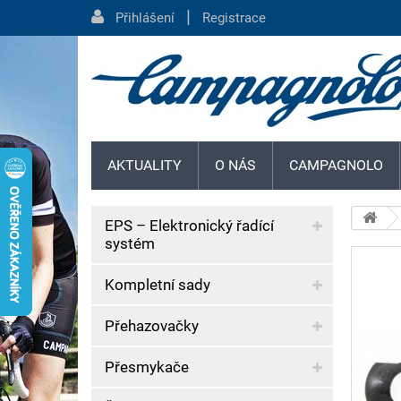
|
Přihlášení
Registrace
AKTUALITY
O NÁS
CAMPAGNOLO
EPS – Elektronický řadící
systém
Kompletní sady
Přehazovačky
Přesmykače