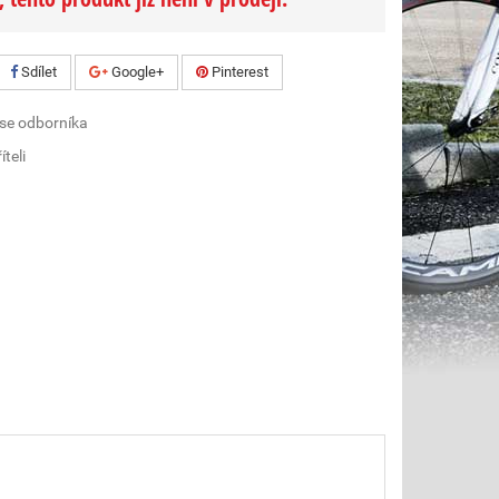
Sdílet
Google+
Pinterest
 se odborníka
íteli