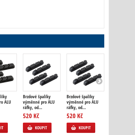
líky
Brzdové špalíky
Brzdové špalíky
Brzdové špalí
ro ALU
výměnné pro ALU
výměnné pro ALU
výměnné pro
ráfky, od...
ráfky, od...
(od r.v....
520 Kč
520 Kč
625 Kč
IT
KOUPIT
KOUPIT
KOUPIT