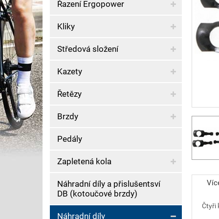
Řazení Ergopower
Kliky
Středová složení
Kazety
Řetězy
Brzdy
Pedály
Zapletená kola
Víc
Náhradní díly a přislušentsví
DB (kotoučové brzdy)
Čtyři
Náhradní díly