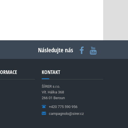
Následujte nás
NFORMACE
KONTAKT
ŠÍRER s.r.o.
Vít. Hálka 368
266 01 Beroun
+420 775 590 956
campagnolo@sirer.cz