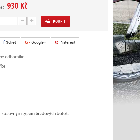
930 Kč
a:
KOUPIT
Sdílet
Google+
Pinterest
 se odborníka
íteli
ny zásuvným typem brzdových botek.