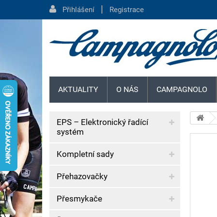
|
Přihlášení
Registrace
AKTUALITY
O NÁS
CAMPAGNOLO
EPS – Elektronický řadící
systém
Kompletní sady
Přehazovačky
Přesmykače