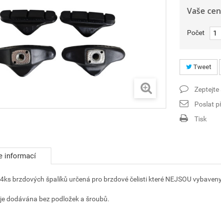
Vaše cen
Počet
Tweet
Zeptejte
Poslat př
Tisk
e informací
4ks brzdových špalíků určená pro brzdové čelisti které NEJSOU vybave
je dodávána bez podložek a šroubů.