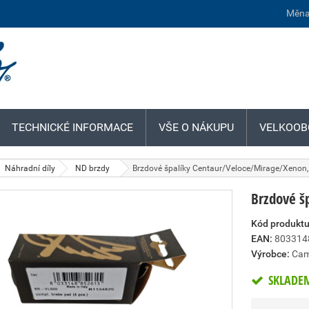
Měna
TECHNICKÉ INFORMACE
VŠE O NÁKUPU
VELKOOB
Náhradní díly
ND brzdy
Brzdové špalíky Centaur/Veloce/Mirage/Xenon,
Brzdové š
Kód produktu
EAN:
803314
Výrobce:
Cam
SKLADE