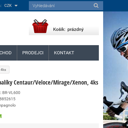
:
CZK
Košík:
prázdný
CHOD
PRODEJCI
KONTAKT
 4ks
palíky Centaur/Veloce/Mirage/Xenon, 4ks
:
BR-VL600
8852615
pagnolo
M