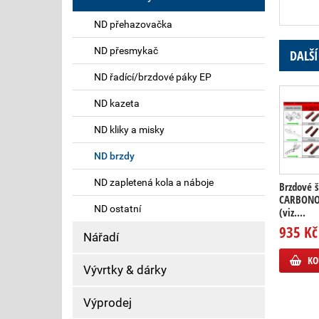
ND přehazovačka
ND přesmykač
DALŠÍ
ND řadící/brzdové páky EP
ND kazeta
ND kliky a misky
ND brzdy
ND zapletená kola a náboje
Brzdové š
CARBONO
ND ostatní
(viz....
935 Kč
Nářadí
KO
Vývrtky & dárky
Výprodej