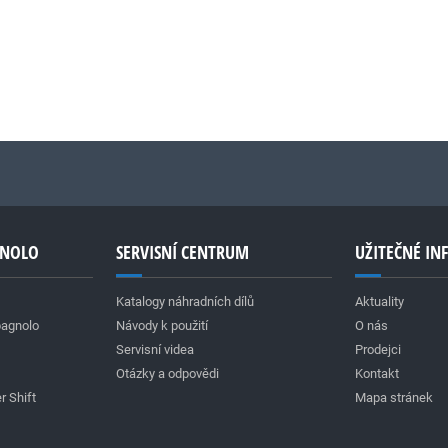
GNOLO
SERVISNÍ CENTRUM
UŽITEČNÉ I
Katalogy náhradních dílů
Aktuality
pagnolo
Návody k použití
O nás
Servisní videa
Prodejci
Otázky a odpovědi
Kontakt
r Shift
Mapa stránek