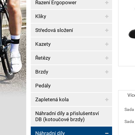
Řazení Ergopower
Kliky
Středová složení
Kazety
Řetězy
Brzdy
Pedály
Víc
Zapletená kola
Sada 
Náhradní díly a přislušentsví
DB (kotoučové brzdy)
Sada 
Náhradní díly