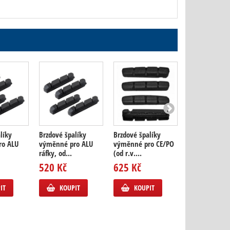
líky
Brzdové špalíky
Brzdové špalíky
Brzdové špalí
ro ALU
výměnné pro ALU
výměnné pro CE/PO
kola Shamal M
ráfky, od...
(od r.v....
873 Kč
520 Kč
625 Kč
KOUPIT
IT
KOUPIT
KOUPIT