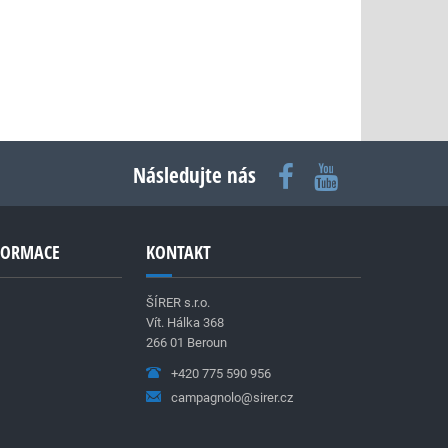
Následujte nás
NFORMACE
KONTAKT
ŠÍRER s.r.o.
Vít. Hálka 368
266 01 Beroun
+420 775 590 956
campagnolo@sirer.cz