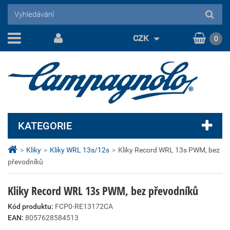
CZK
0
KATEGORIE
>
Kliky
>
Kliky WRL 13s/12s
>
Kliky Record WRL 13s PWM, bez
převodníků
Kliky Record WRL 13s PWM, bez převodníků
Kód produktu:
FCP0-RE13172CA
EAN:
8057628584513