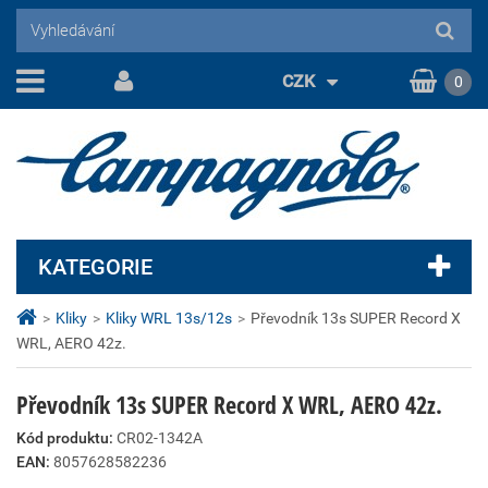
CZK
0
KATEGORIE
>
Kliky
>
Kliky WRL 13s/12s
>
Převodník 13s SUPER Record X
WRL, AERO 42z.
Převodník 13s SUPER Record X WRL, AERO 42z.
Kód produktu:
CR02-1342A
EAN:
8057628582236