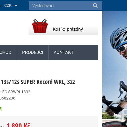
:
CZK
Košík:
prázdný
CHOD
PRODEJCI
KONTAKT
 13s/12s SUPER Record WRL, 32z
:
FC-SRWRL1332
8582236
M
1 890 Kč