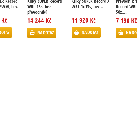
PER Record
Kliky SUPER Record
Kliky SUPER Record X
Převodník 
PWM, bez...
WRL 13s, bez
WRL 1x13s, bez...
Record WRL
převodníků
50z,...
 Kč
11 920 Kč
14 244 Kč
7 190 Kč
DOTAZ
NA DOTAZ
NA DOTAZ
NA DO