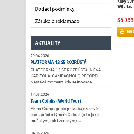
Kliky SU
WRL 13s 
Dodací podmínky
36 733
Záruka a reklamace
NA 
AKTUALITY
29.04.2026
PLATFORMA 13 SE ROZRŮSTÁ
PLATFORMA 13 SE ROZRŮSTÁ. NOVÁ
KAPITOLA: CAMPAGNOLO RECORD
Nastává moment, kdy se inovace...
17.03.2026
Team Cofidis (World Tour)
Firma Campagnolo pokračuje ve své
spolupráci s týmem Cofidis (a to jak s
mužským, tak i ženským),...
04.06.2025