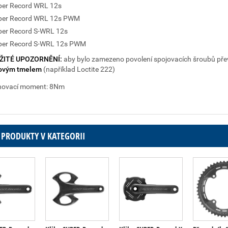
per Record WRL 12s
per Record WRL 12s PWM
per Record S-WRL 12s
per Record S-WRL 12s PWM
ŽITÉ UPOZORNĚNÍ:
aby bylo zamezeno povolení spojovacích šroubů převo
tovým tmelem
(například Loctite 222)
hovací moment: 8Nm
 PRODUKTY V KATEGORII