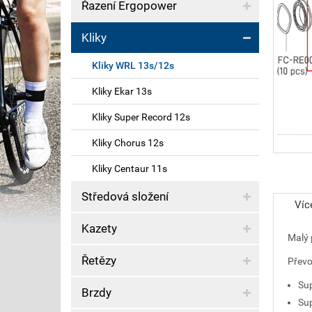
Řazení Ergopower
Kliky
Kliky WRL 13s/12s
Kliky Ekar 13s
Kliky Super Record 12s
Kliky Chorus 12s
Kliky Centaur 11s
Středová složení
Víc
Kazety
Malý 
Řetězy
Převo
Su
Brzdy
Su