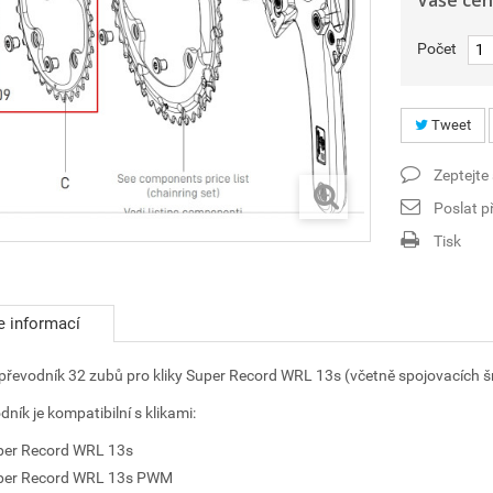
Vaše cen
Počet
Tweet
Zeptejte
Poslat př
Tisk
e informací
převodník 32 zubů pro kliky Super Record WRL 13s (včetně spojovacích š
dník je kompatibilní s klikami:
per Record WRL 13s
per Record WRL 13s PWM