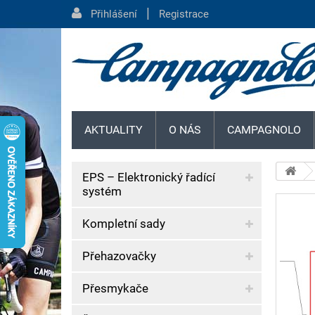
|
Přihlášení
Registrace
AKTUALITY
O NÁS
CAMPAGNOLO
EPS – Elektronický řadící
systém
Kompletní sady
Přehazovačky
Přesmykače