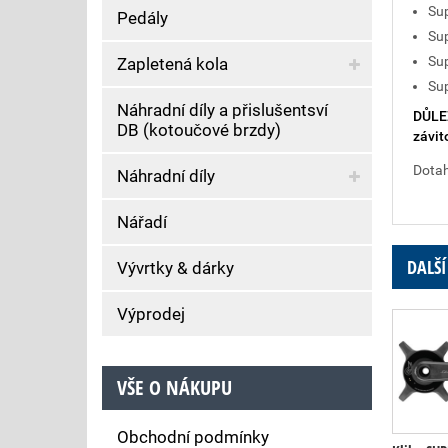
Su
Pedály
Su
Su
Zapletená kola
Su
Náhradní díly a přislušentsví
DŮLE
DB (kotoučové brzdy)
závi
Dota
Náhradní díly
Nářadí
DALŠÍ
Vývrtky & dárky
Výprodej
VŠE O NÁKUPU
Obchodní podmínky