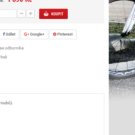
a:
KOUPIT
Sdílet
Google+
Pinterest
 se odborníka
íteli
roubů).