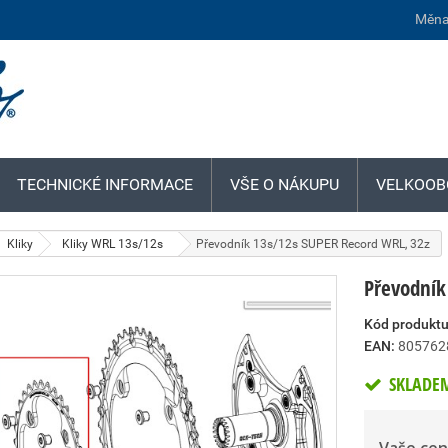
Měna
TECHNICKÉ INFORMACE
VŠE O NÁKUPU
VELKOOB
Kliky
Kliky WRL 13s/12s
Převodník 13s/12s SUPER Record WRL, 32z
Převodník
Kód produktu
EAN:
805762
SKLADE