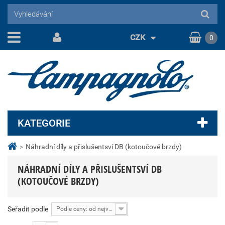
CZK
0
KATEGORIE
>
Náhradní díly a přislušentsví DB (kotoučové brzdy)
NÁHRADNÍ DÍLY A PŘISLUŠENTSVÍ DB
(KOTOUČOVÉ BRZDY)
Seřadit podle
Podle ceny: od nejvyšší