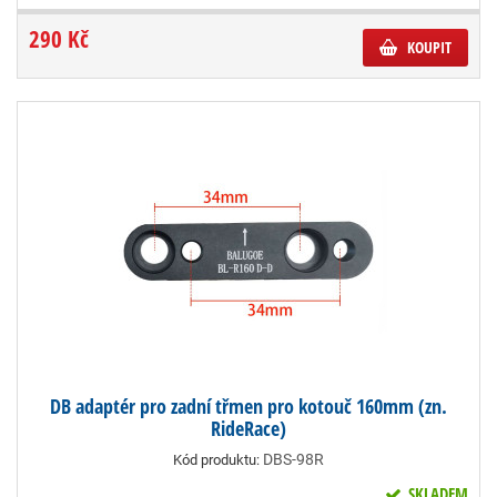
290 Kč
KOUPIT
DB adaptér pro zadní třmen pro kotouč 160mm (zn.
RideRace)
DBS-98R
Kód produktu:
SKLADEM