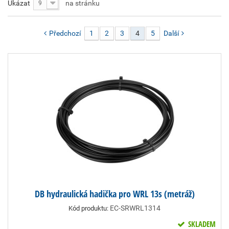
Ukázat
na stránku
9
Předchozí
1
2
3
4
5
Další
DB hydraulická hadička pro WRL 13s (metráž)
EC-SRWRL1314
Kód produktu:
SKLADEM