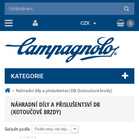
CZK
0
KATEGORIE
>
Náhradní díly a přislušentsví DB (kotoučové brzdy)
NÁHRADNÍ DÍLY A PŘISLUŠENTSVÍ DB
(KOTOUČOVÉ BRZDY)
Seřadit podle
Podle ceny: od nejvyšší