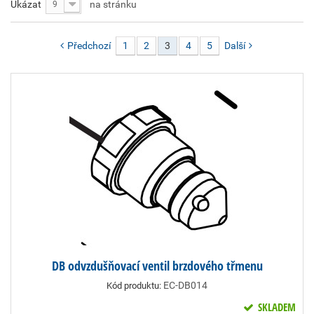
Ukázat
na stránku
9
Předchozí
1
2
3
4
5
Další
DB odvzdušňovací ventil brzdového třmenu
EC-DB014
Kód produktu:
SKLADEM