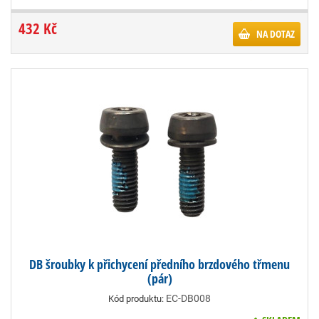
432 Kč
NA DOTAZ
DB šroubky k přichycení předního brzdového třmenu
(pár)
EC-DB008
Kód produktu: