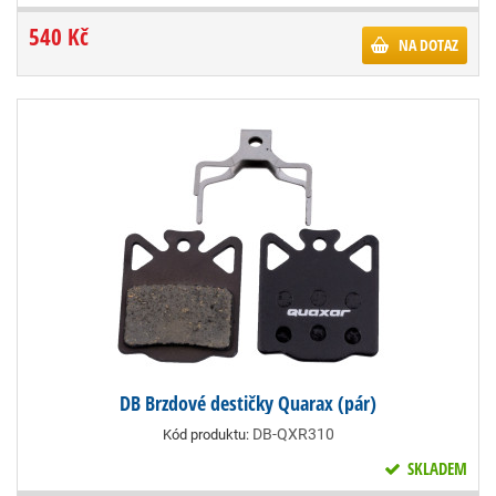
540 Kč
NA DOTAZ
DB Brzdové destičky Quarax (pár)
DB-QXR310
Kód produktu:
SKLADEM