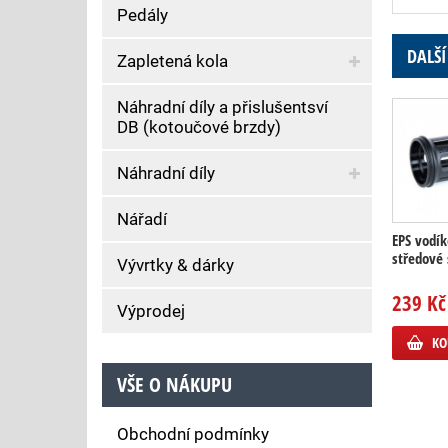
Pedály
DALŠÍ
Zapletená kola
Náhradní díly a přislušentsví
DB (kotoučové brzdy)
Náhradní díly
Nářadí
EPS vodík
středové 
Vývrtky & dárky
239 Kč
Výprodej
KO
VŠE O NÁKUPU
Obchodní podmínky