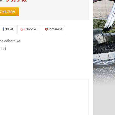
a:
Z NA ZBOŽÍ
Sdílet
Google+
Pinterest
 se odborníka
íteli