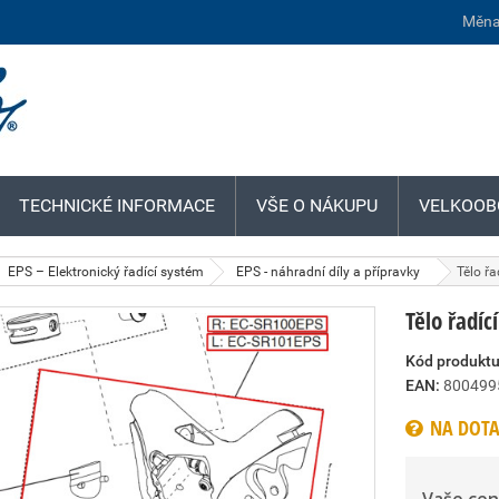
Měna
TECHNICKÉ INFORMACE
VŠE O NÁKUPU
VELKOOB
EPS – Elektronický řadící systém
EPS - náhradní díly a přípravky
Tělo ř
Tělo řadíc
Kód produktu
EAN:
800499
NA DOTA