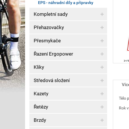
EPS - náhradní díly a přípravky
Kompletní sady
Přehazovačky
Přesmykače
Řazení Ergopower
Kliky
Středová složení
Víc
Kazety
Tělo 
Řetězy
Rok v
Brzdy