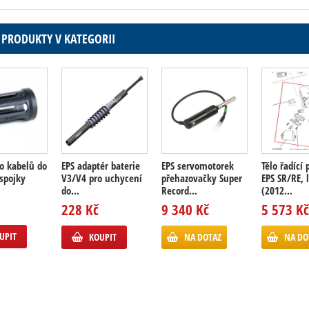
 PRODUKTY V KATEGORII
o kabelů do
EPS adaptér baterie
EPS servomotorek
Tělo řadící
spojky
V3/V4 pro uchycení
přehazovačky Super
EPS SR/RE, 
do...
Record...
(2012...
228 Kč
9 340 Kč
5 573 Kč
UPIT
KOUPIT
NA DOTAZ
NA DO