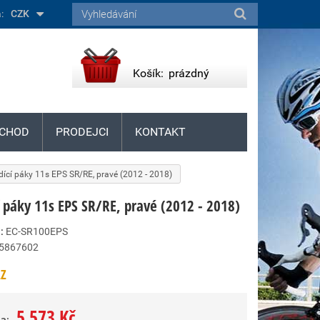
:
CZK
Košík:
prázdný
CHOD
PRODEJCI
KONTAKT
adící páky 11s EPS SR/RE, pravé (2012 - 2018)
í páky 11s EPS SR/RE, pravé (2012 - 2018)
:
EC-SR100EPS
5867602
Z
5 573 Kč