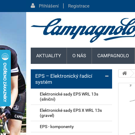
|
Přihlášení
Registrace
AKTUALITY
O NÁS
CAMPAGNOLO
EPS – Elektronický řadící
systém
Elektronické sady EPS WRL 13s
(silniční)
Elektronické sady EPS X WRL 13s
(gravel)
EPS - komponenty