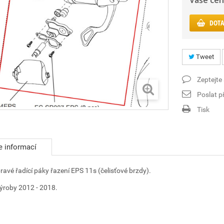
Vaše cen
DOTA
Tweet
Zeptejte
Poslat př
Tisk
e informací
pravé řadící páky řazení EPS 11s (čelisťové brzdy).
ýroby 2012 - 2018.