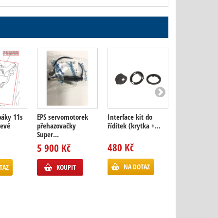
 páky 11s
EPS servomotorek
Interface kit do
EPS WRL nabíj
levé
přehazovačky
řídítek (krytka +...
kabel USB-C s
Super...
magnetickým.
480 Kč
5 900 Kč
520 Kč
NA DOTAZ
TAZ
KOUPIT
KOUPIT