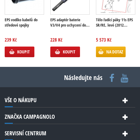
EPS vodíko kabelů do
EPS adaptér baterie
Tělo řadící páky 11s EPS
středové spojky
V3/V4 pro uchycení do...
SR/RE, levé (2012...
239 Kč
228 Kč
5 573 Kč
KOUPIT
KOUPIT
NA DOTAZ
Následujte nás
VŠE O NÁKUPU
ZNAČKA CAMPAGNOLO
SERVISNÍ CENTRUM