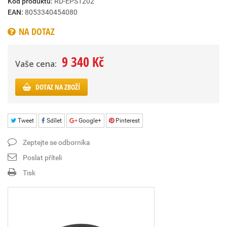
Kód produktu:
RD-EPS1202
EAN:
8053340454080
NA DOTAZ
9 340 Kč
Vaše cena:
DOTAZ NA ZBOŽÍ
Tweet
Sdílet
Google+
Pinterest
Zeptejte se odborníka
Poslat příteli
Tisk