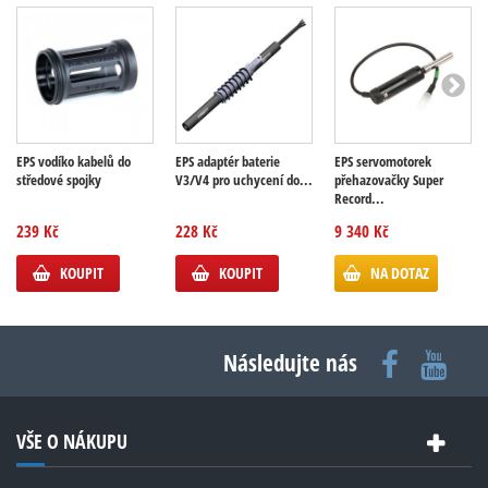
EPS vodíko kabelů do
EPS adaptér baterie
EPS servomotorek
středové spojky
V3/V4 pro uchycení do...
přehazovačky Super
Record...
239 Kč
228 Kč
9 340 Kč
KOUPIT
KOUPIT
NA DOTAZ
Následujte nás
VŠE O NÁKUPU