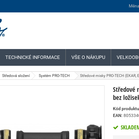
Měna
TECHNICKÉ INFORMACE
VŠE O NÁKUPU
VELKOOB
Středová složení
Systém PRO-TECH
Středové misky PRO-TECH (EKAR, EP
Středové 
bez ložise
Kód produktu
EAN:
805334
SKLADE