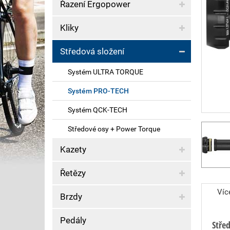
Řazení Ergopower
Kliky
Středová složení
Systém ULTRA TORQUE
Systém PRO-TECH
Systém QCK-TECH
Středové osy + Power Torque
Kazety
Řetězy
Víc
Brzdy
Pedály
Stře