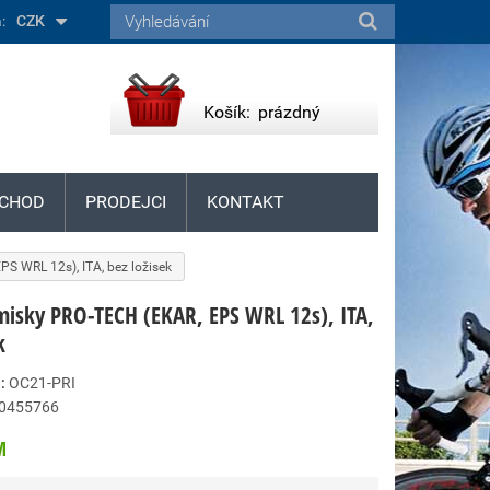
:
CZK
Košík:
prázdný
CHOD
PRODEJCI
KONTAKT
S WRL 12s), ITA, bez ložisek
misky PRO-TECH (EKAR, EPS WRL 12s), ITA,
k
:
OC21-PRI
0455766
M