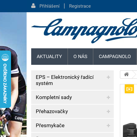
|
Přihlášení
Registrace
AKTUALITY
O NÁS
CAMPAGNOLO
EPS – Elektronický řadící
systém
Kompletní sady
Přehazovačky
Přesmykače