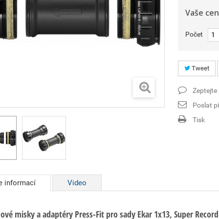
Vaše cen
Počet
Tweet
Zeptejte
Poslat př
Tisk
e informací
Video
dové misky a adaptéry Press-Fit pro sady Ekar 1x13, Super Reco