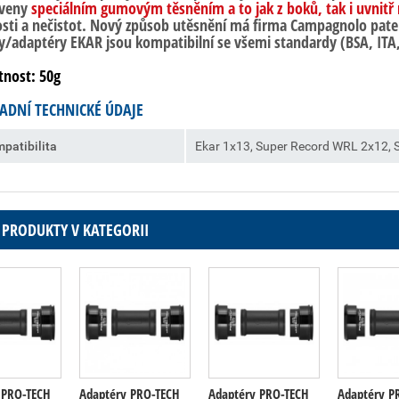
veny
speciálním gumovým těsněním a to jak z boků, tak i uvnitř
osti a nečistot. Nový způsob utěsnění má firma Campagnolo pa
y/adaptéry EKAR jsou kompatibilní se všemi standardy (BSA, ITA
nost: 50g
ADNÍ TECHNICKÉ ÚDAJE
patibilita
Ekar 1x13, Super Record WRL 2x12,
 PRODUKTY V KATEGORII
 PRO-TECH
Adaptéry PRO-TECH
Adaptéry PRO-TECH
Adaptéry P