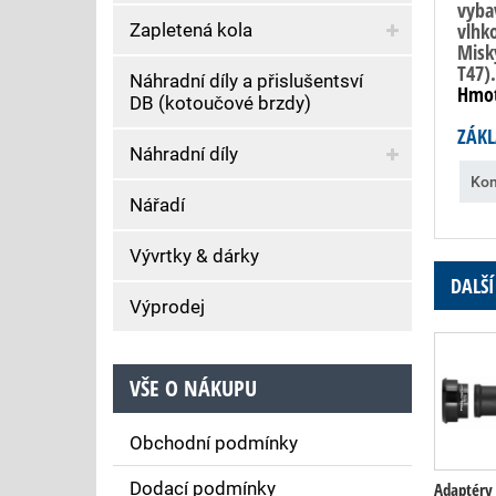
vyba
vlhk
Zapletená kola
Misk
T47).
Náhradní díly a přislušentsví
Hmot
DB (kotoučové brzdy)
ZÁKL
Náhradní díly
Kom
Nářadí
Vývrtky & dárky
DALŠÍ
Výprodej
VŠE O NÁKUPU
Obchodní podmínky
Dodací podmínky
Adaptéry