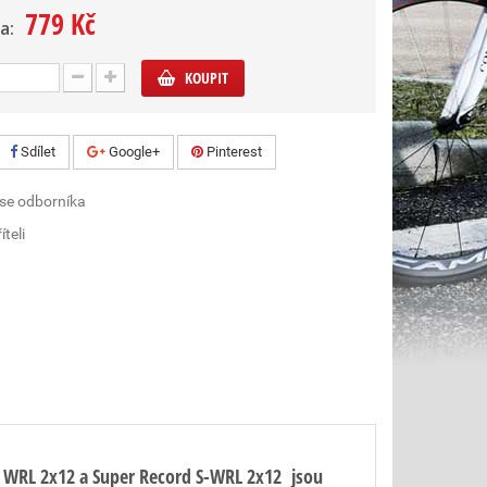
779 Kč
a:
KOUPIT
Sdílet
Google+
Pinterest
 se odborníka
íteli
rd WRL 2x12 a Super Record S-WRL 2x12 jsou