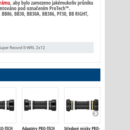
 rámu
, aby bylo zamezeno jakémukoliv průniku
tentováno pod označením ProTech™.
, BB86, BB30, BB30A, BB386, PF30, BB RIGHT,
 Super Record S-WRL 2x12
RO-TECH
Adaptéry PRO-TECH
Středové misky PRO-
Středové mis