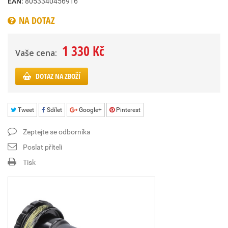
EAN:
8053340456916
NA DOTAZ
1 330 Kč
Vaše cena:
DOTAZ NA ZBOŽÍ
Tweet
Sdílet
Google+
Pinterest
Zeptejte se odborníka
Poslat příteli
Tisk