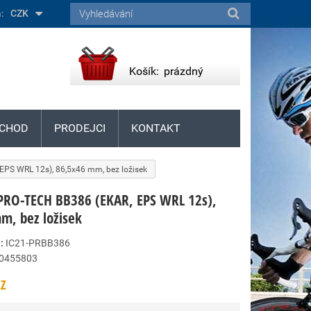
:
CZK
Košík:
prázdný
CHOD
PRODEJCI
KONTAKT
PS WRL 12s), 86,5x46 mm, bez ložisek
PRO-TECH BB386 (EKAR, EPS WRL 12s),
m, bez ložisek
:
IC21-PRBB386
0455803
Z