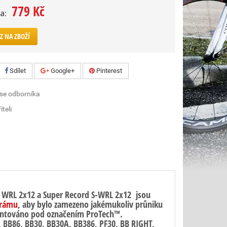
779 Kč
a:
Z NA ZBOŽÍ
Sdílet
Google+
Pinterest
 se odborníka
íteli
rd WRL 2x12 a Super Record S-WRL 2x12 jsou
 rámu
, aby bylo zamezeno jakémukoliv průniku
tentováno pod označením ProTech™.
, BB86, BB30, BB30A, BB386, PF30, BB RIGHT,