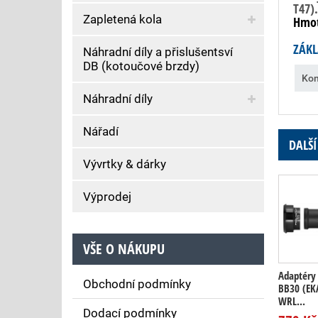
T47).
Zapletená kola
Hmot
ZÁKL
Náhradní díly a přislušentsví
DB (kotoučové brzdy)
Kom
Náhradní díly
Nářadí
DALŠÍ
Vývrtky & dárky
Výprodej
VŠE O NÁKUPU
Adaptéry
Obchodní podmínky
BB30 (EK
WRL...
Dodací podmínky