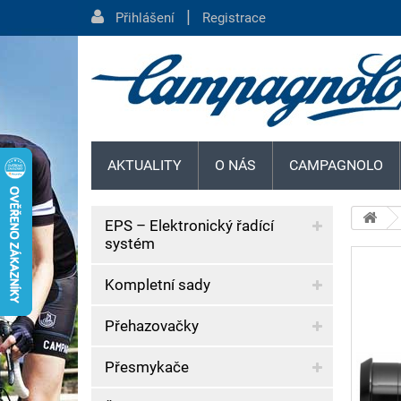
|
Přihlášení
Registrace
AKTUALITY
O NÁS
CAMPAGNOLO
EPS – Elektronický řadící
systém
Kompletní sady
Přehazovačky
Přesmykače