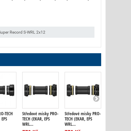
 Super Record S-WRL 2x12
RO-TECH
Středové misky PRO-
Středové misky PRO-
Středové mis
 EPS
TECH (EKAR, EPS
TECH (EKAR, EPS
TECH (EKAR, E
WRL...
WRL...
WRL...