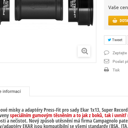
Vaše cen
DOTA
Tweet
Zeptejte
Poslat př
Tisk
e informací
dové misky a adaptéry Press-Fit pro sady Ekar 1x13, Super Reco
veny
speciálním gumovým těsněním a to jak z boků, tak i uvnitř
osti a nečistot. Nový způsob utěsnění má firma Campagnolo pa
y/adaptéry EKAR jsou kompatibilní se všemi standardy (BSA, ITA