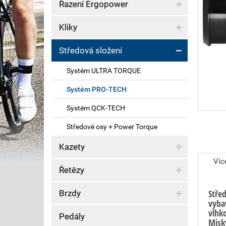
Řazení Ergopower
Kliky
Středová složení
Systém ULTRA TORQUE
Systém PRO-TECH
Systém QCK-TECH
Středové osy + Power Torque
Kazety
Víc
Řetězy
Stře
Brzdy
vyba
vlhk
Pedály
Misk