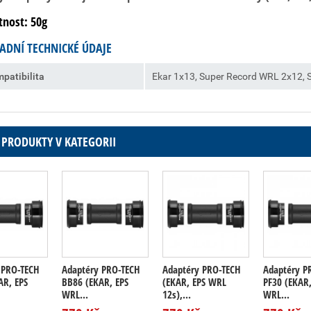
nost: 50g
ADNÍ TECHNICKÉ ÚDAJE
patibilita
Ekar 1x13, Super Record WRL 2x12,
 PRODUKTY V KATEGORII
 PRO-TECH
Adaptéry PRO-TECH
Adaptéry PRO-TECH
Adaptéry P
AR, EPS
BB86 (EKAR, EPS
(EKAR, EPS WRL
PF30 (EKAR,
WRL...
12s),...
WRL...