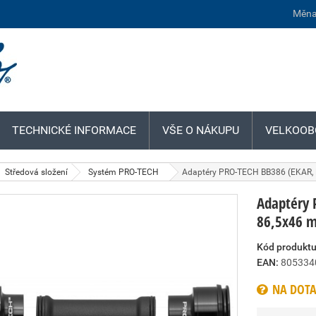
Měna
TECHNICKÉ INFORMACE
VŠE O NÁKUPU
VELKOOB
Středová složení
Systém PRO-TECH
Adaptéry PRO-TECH BB386 (EKAR, E
Adaptéry 
86,5x46 m
Kód produktu
EAN:
805334
NA DOTA